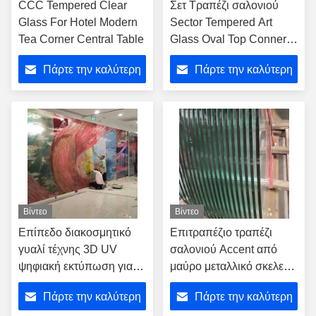
CCC Tempered Clear
Σετ Τραπέζι σαλονιού
Glass For Hotel Modern
Sector Tempered Art
Tea Corner Central Table
Glass Oval Top Conner
Τραπεζάκια
Πάρτε την καλύτερη
Πάρτε την καλύτερη
τιμή
τιμή
Βίντεο
Βίντεο
Επίπεδο διακοσμητικό
Επιτραπέζιο τραπέζι
γυαλί τέχνης 3D UV
σαλονιού Accent από
ψηφιακή εκτύπωση για
μαύρο μεταλλικό σκελετό
πόρτες κτιρίων Τοίχος
Oval Tempered Art Glass
Πάρτε την καλύτερη
Πάρτε την καλύτερη
παραθύρου