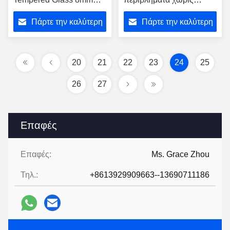
10mm 12mm Thk Clear
πλαίσιο μεταξένια
Πάρτε την καλύτερη
Πάρτε την καλύτερη
εκτύπωση
τιμή
τιμή
20
21
22
23
24
25
26
27
Επαφές
Επαφές:
Ms. Grace Zhou
Τηλ.:
+8613929909663--13690711186