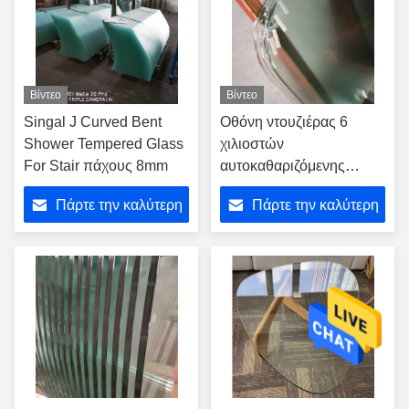
Βίντεο
Βίντεο
Singal J Curved Bent
Οθόνη ντουζιέρας 6
Shower Tempered Glass
χιλιοστών
For Stair πάχους 8mm
αυτοκαθαριζόμενης
μπανιέρας σε σχήμα
Πάρτε την καλύτερη
Πάρτε την καλύτερη
τόξου
τιμή
τιμή