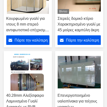
Βίντεο
Κουρφωμένο γυαλί για
Στερεές δομικό κτίριο
ντους 8 mm στερεό
Χαρακτηρισμένο γυαλί με
αντιφωτιστικό επίχρισμα
45 μοίρες καμπύλη άκρη
SGS
Πάρτε την καλύτερη
Πάρτε την καλύτερη
τιμή
τιμή
40.28mm Αλεξίσφαιρο
Επενεργοποιημένο
Λαμινισμένο Γυαλί
υαλοπίνακα για τοίχους
Διαφανές με PVB
γραφείων