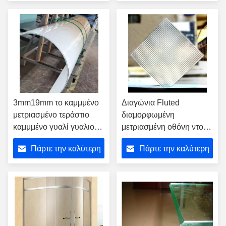
ενιαία
τιμή
τιμή
3mm19mm το καμμμένο
Διαγώνια Fluted
μετριασμένο τεράστιο
διαμορφωμένη
καμμμένο γυαλί γυαλιού
μετριασμένη οθόνη ντους
ενισχύει το κυρτό γυαλί
γυαλιού οριζόντια
Πάρτε την καλύτερη
Πάρτε την καλύτερη
διακοσμητική
τιμή
τιμή