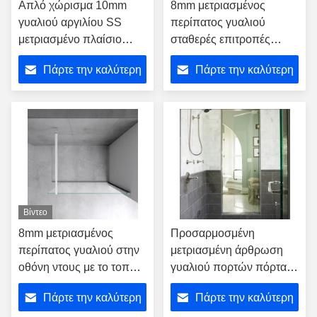
Απλό χώρισμα 10mm
8mm μετριασμένος
γυαλιού αργιλίου SS
περίπατος γυαλιού
μετριασμένο πλαίσιο
σταθερές επιτροπές
πάχος
τοίχων οθόνης ντους
Πάρτε την καλύτερη
Πάρτε την καλύτερη
λουτρών στις ντους
τιμή
τιμή
Βίντεο
8mm μετριασμένος
Προσαρμοσμένη
περίπατος γυαλιού στην
μετριασμένη άρθρωση
οθόνη ντους με το τοπ
γυαλιού πορτών πόρτα
σύγχρονο φραγμών
ντους γυαλιού
Πάρτε την καλύτερη
Πάρτε την καλύτερη
ταλάντευσης Frameless