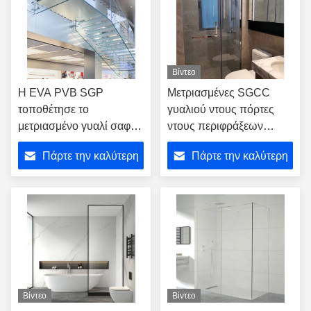
Βίντεο
Η EVA PVB SGP
Μετριασμένες SGCC
τοποθέτησε το
γυαλιού ντους πόρτες
μετριασμένο γυαλί σαφή
ντους περιφράξεων
οριζόντια κυρτά 6.38mm
αρθρωμένες ανοξείδωτο
Πάρτε την καλύτερη
Πάρτε την καλύτερη
40.28mm σε στρώματα
ταλαντεμένος
τιμή
τιμή
Βίντεο
Βίντεο