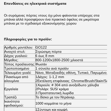
Επενδύσεις σε ηλεκτρικά συστήματα
Οι συρόμενες πόρτες ντους όχι μόνο φαίνονται υπέροχες στα
μπάνια αλλά προσφέρουν ένα πρακτικό όφελος σε μικρότερα
μπάνια με το σχεδιασμό εξοικονόμησης χώρου
Πληροφορίες για το προϊόν:
Αριθμός μοντέλου:
GO122
Ανοιχτό στυλ:
Στρώσιμη πόρτα
Δάχος γυαλιού:
6 έως 8 mm
Μέγεθος:
800-1200x1800-2500 χιλιοστά
Τόπος προέλευσης:
Φωσάν
Τροποποιημένο
1 σύνολο ανά προϊόν
Τελειωμένο γυαλί:
Νάνο, Μεταξοειδής οθόνη, Τυπικό, Παγωμένο, εκ
Πλαισίωμα από
1Δάχος: 1-1,2 mm
αλουμίνιο
2Εκτέλεση επιφάνειας: Chrome/Brush/Stain/Sand
1Χερούλι: # 304 από ανοξείδωτο χάλυβα
Εργαλεία
2Ρολάρι: SUS/ κράμα
3.Προστατευτική λωρίδα
Τραπέζι
Το δίσκο με τον Ντράινερ.
Ικανότητα
1000 κομμάτια το μήνα
εφοδιασμού:
1Σύντομη και κομψή.