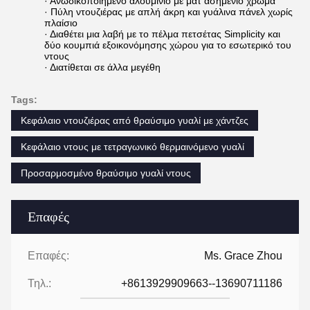
· Ανωδικοποιημένο αλουμίνιο με ματ ασημένιο χρώμα
· Πύλη ντουζιέρας με απλή άκρη και γυάλινα πάνελ χωρίς
πλαίσιο
· Διαθέτει μια λαβή με το πέλμα πετσέτας Simplicity και
δύο κουμπιά εξοικονόμησης χώρου για το εσωτερικό του
ντους
· Διατίθεται σε άλλα μεγέθη
Tags:
Κεφάλαιο ντουζιέρας από θραύσιμο γυαλί με χάντζες
Κεφάλαιο ντους με τετραγωνικό θερμαινόμενο γυαλί
Προσαρμοσμένο θραύσιμο γυαλί ντους
Επαφές
Επαφές:
Ms. Grace Zhou
Τηλ.:
+8613929909663--13690711186