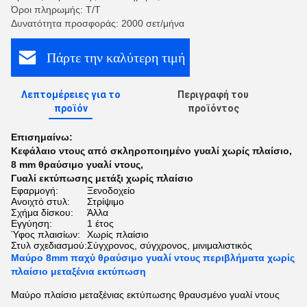
Όροι πληρωμής: Τ/Τ
Δυνατότητα προσφοράς: 2000 σετ/μήνα
Πάρτε την καλύτερη τιμή
Λεπτομέρειες για το
Περιγραφή του
προϊόν
προϊόντος
Επισημαίνω:
Κεφάλαιο ντους από σκληροποιημένο γυαλί χωρίς πλαίσιο
,
8 mm θραύσιμο γυαλί ντους
,
Γυαλί εκτύπωσης μετάξι χωρίς πλαίσιο
Εφαρμογή:
Ξενοδοχείο
Ανοιχτό στυλ:
Στρίψιμο
Σχήμα δίσκου:
Άλλα
Εγγύηση:
1 έτος
Ύφος πλαισίων:
Χωρίς πλαίσιο
Στυλ σχεδιασμού:
Σύγχρονος, σύγχρονος, μινιμαλιστικός
Μαύρο 8mm παχύ θραύσιμο γυαλί ντους περιβλήματα χωρίς
πλαίσιο μεταξένια εκτύπωση
Μαύρο πλαίσιο μεταξένιας εκτύπωσης θραυσμένο γυαλί ντους