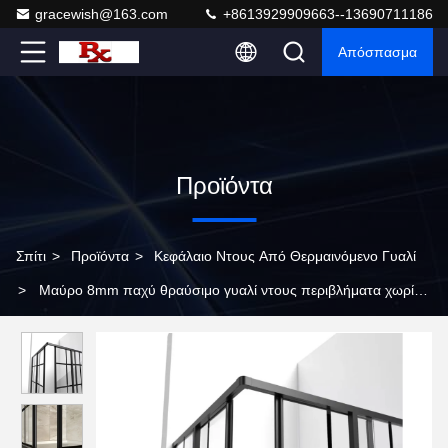
gracewish@163.com
+8613929909663--13690711186
Απόσπασμα
Προϊόντα
Σπίτι
>
Προϊόντα
>
Κεφάλαιο Ντους Από Θερμαινόμενο Γυαλί
>
Μαύρο 8mm παχύ θραύσιμο γυαλί ντους περιβλήματα χωρίς
πλαίσιο μεταξένια εκτύπωση