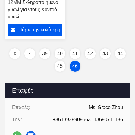
12MM Σκληροποιημένο
γυαλί για ντους Χοντρό
γυαλί
Πάρτε την καλύτερη
τιμή
39
40
41
42
43
44
45
46
Επαφές
Επαφές:
Ms. Grace Zhou
Τηλ.:
+8613929909663--13690711186