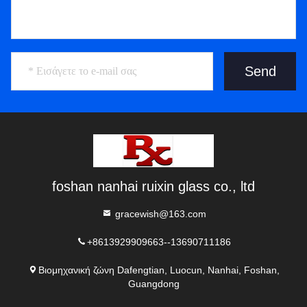
Send
foshan nanhai ruixin glass co., ltd
gracewish@163.com
+8613929909663--13690711186
Βιομηχανική ζώνη Dafengtian, Luocun, Nanhai, Foshan,
Guangdong