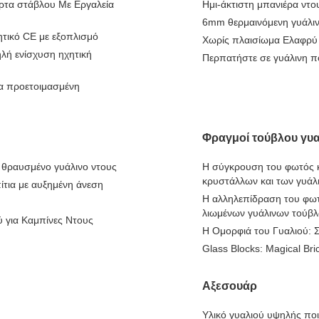
ρτα στάβλου Με Εργαλεία
Ημι-άκτιστη μπανιέρα ντ
6mm θερμαινόμενη γυάλιν
ητικό CE με εξοπλισμό
Χωρίς πλαισίωμα Ελαφρύ 
ή ενίσχυση ηχητική
Περπατήστε σε γυάλινη π
α προετοιμασμένη
Φραγμοί τούβλου γυα
ό θραυσμένο γυάλινο ντους
Η σύγκρουση του φωτός κ
κρυστάλλων και των γυάλ
ίτια με αυξημένη άνεση
Η αλληλεπίδραση του φωτ
λιωμένων γυάλινων τούβ
ύ για Καμπίνες Ντους
Η Ομορφιά του Γυαλιού: 
Glass Blocks: Magical Bri
Αξεσουάρ
Υλικό γυαλιού υψηλής πο