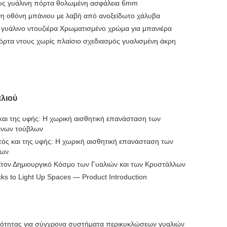
ους γυάλινη πόρτα θολωμένη ασφάλεια 6mm
η οθόνη μπάνιου με λαβή από ανοξείδωτο χάλυβα
γυάλινο ντουζιέρα Χρωματισμένο χρώμα για μπανιέρα
όρτα ντους χωρίς πλαίσιο σχεδιασμός γυαλισμένη άκρη
λιού
αι της υφής: Η χωρική αισθητική επανάσταση των
ινων τούβλων
ός και της υφής: Η χωρική αισθητική επανάσταση των
λων
Στον Δημιουργικό Κόσμο των Γυαλιών και των Κρυστάλλων
cks to Light Up Spaces — Product Introduction
ιότητας για σύγχρονα συστήματα περικυκλώσεων γυαλιών