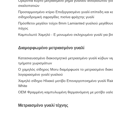
Οριζόντια κυρτό μετριασμένο βήμα γυαλιού ανοξείδωτου γυ
σκαλοπατιών
Προσαρμοσμένο κτίριο Επεξεργασμένο γυαλί επίπεδη και 
σιδηροδρομική σφραγίδες πισίνα φράχτης γυαλί
Πρόσθετοι μεγάλοι τοίχοι 8mm Lamianted γυαλιού μεγέθους
πάχος
Καμπυλωτό Χαμηλό - E μονωμένο σκληρυμένο γυαλί για βιτ
Διαμορφωμένο μετριασμένο γυαλί
Κατασκευασμένο διακοσμητικό μετριασμένο γυαλί κύβων ν
τμήματα χωρισμάτων
Ο χαμηλός σίδηρος Moru διαμόρφωσε το μετριασμένο διακο
λογαριασμένο γυαλί γυαλιού
Χαμηλό σίδηρο Ηλιακό μοτίβο Επενεργοποιημένο γυαλί Rain
White
OEM Φραμμένη καμπυλωμένη θερμαινόμενη με μοτίβο υαλ
Μετριασμένο γυαλί τέχνης