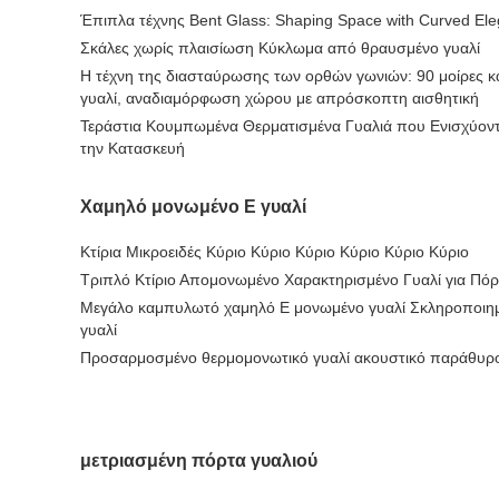
Έπιπλα τέχνης Bent Glass: Shaping Space with Curved El
Σκάλες χωρίς πλαισίωση Κύκλωμα από θραυσμένο γυαλί
Η τέχνη της διασταύρωσης των ορθών γωνιών: 90 μοίρες
γυαλί, αναδιαμόρφωση χώρου με απρόσκοπτη αισθητική
Τεράστια Κουμπωμένα Θερματισμένα Γυαλιά που Ενισχύοντ
την Κατασκευή
Χαμηλό μονωμένο Ε γυαλί
Κτίρια Μικροειδές Κύριο Κύριο Κύριο Κύριο Κύριο Κύριο
Τριπλό Κτίριο Απομονωμένο Χαρακτηρισμένο Γυαλί για Πό
Μεγάλο καμπυλωτό χαμηλό E μονωμένο γυαλί Σκληροποιημ
γυαλί
Προσαρμοσμένο θερμομονωτικό γυαλί ακουστικό παράθυρ
μετριασμένη πόρτα γυαλιού