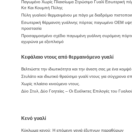
Παγωμένο Χωρίς Πλαισίωμα Στρώσιμο Γυαλί Εσωτερική πό
Κιτ Και Κουμπή Πύλης
Πύλη γυαλιού θερμανμένου με πάγο με διαδρόμιο πιστοποι
Εσωτερική θέρμανση γυάλινης πόρτας παγωμένο OEM υψηλ
προστασία
Προσαρμοσμένο σχέδιο παγωμένη γυάλινη συρόμενη πόρτ
αχυρώνα με εξοπλισμό
Κεφάλαιο ντους από θερμαινόμενο γυαλί
Βελτιώστε την ιδιωτικότητα και την άνεση σας με ένα κομψ
Στυλάτο και ιδιωτικό θραύσιμο γυαλί ντους για σύγχρονα σπ
Χωρίς πλαίσιο κινούμενο ντους.
Δύο Στυλ, Δύο Γοητείες – Οι Ευέλικτες Επιλογές του Γυαλιο
Κενό γυαλί
Κύκλωμα κενού: Η επόμενη γενιά έξυπνων παραθύρων