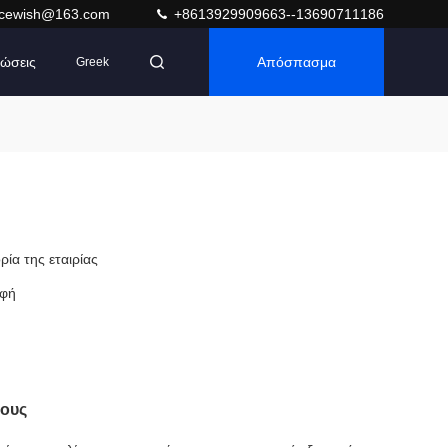
acewish@163.com
+8613929909663--13690711186
ώσεις
Απόσπασμα
Greek
ρία της εταιρίας
φή
τους