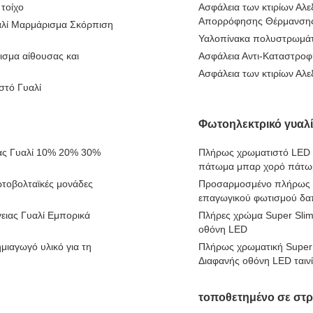
τοίχο
Ασφάλεια των κτιρίων Αλε
Απορρόφησης Θέρμανση
αλί Μαρμάρισμα Σκόρπιση
Υαλοπίνακα πολυστρωμά
ισμα αίθουσας και
Ασφάλεια Αντι-Καταστρο
Ασφάλεια των κτιρίων Αλε
στό Γυαλί
Φωτοηλεκτρικό γυαλ
ιας Γυαλί 10% 20% 30%
Πλήρως χρωματιστό LED
πάτωμα μπαρ χορό πάτω
Φωτοβολταϊκές μονάδες
Προσαρμοσμένο πλήρως χ
επαγωγικού φωτισμού δα
ειας Γυαλί Εμπορικά
Πλήρες χρώμα Super Slim 
οθόνη LED
μιαγωγό υλικό για τη
Πλήρως χρωματική Super 
Διαφανής οθόνη LED ταιν
τοποθετημένο σε στρ