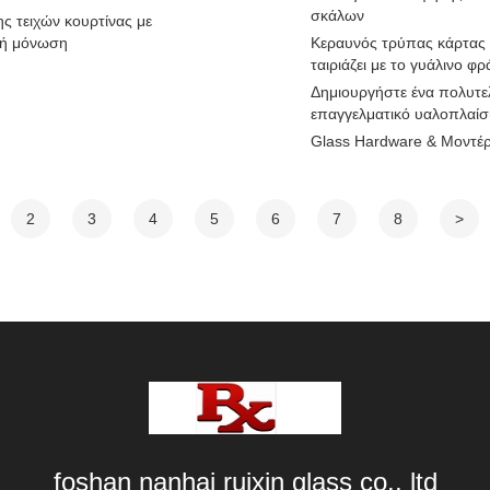
σκάλων
ς τειχών κουρτίνας με
κή μόνωση
Κεραυνός τρύπας κάρτας 
ταιριάζει με το γυάλινο φρ
Δημιουργήστε ένα πολυτε
επαγγελματικό υαλοπλαίσ
Glass Hardware & Μοντέ
2
3
4
5
6
7
8
>
foshan nanhai ruixin glass co., ltd