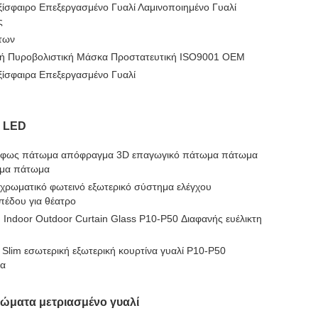
ξίσφαιρο Επεξεργασμένο Γυαλί Λαμινοποιημένο Γυαλί
ς
των
φή Πυροβολιστική Μάσκα Προστατευτική ISO9001 OEM
ξίσφαιρα Επεξεργασμένο Γυαλί
ί LED
 φως πάτωμα απόφραγμα 3D επαγωγικό πάτωμα πάτωμα
μα πάτωμα
ρωματικό φωτεινό εξωτερικό σύστημα ελέγχου
πέδου για θέατρο
Indoor Outdoor Curtain Glass P10-P50 Διαφανής ευέλικτη
Slim εσωτερική εξωτερική κουρτίνα γυαλί P10-P50
ία
ώματα μετριασμένο γυαλί