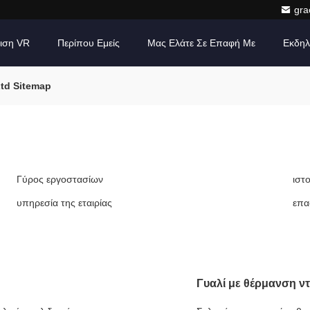
gr
ιση VR
Περίπου Εμείς
Μας Ελάτε Σε Επαφή Με
Εκδηλ
Ltd Sitemap
Γύρος εργοστασίων
ιστο
υπηρεσία της εταιρίας
επα
Γυαλί με θέρμανση ν