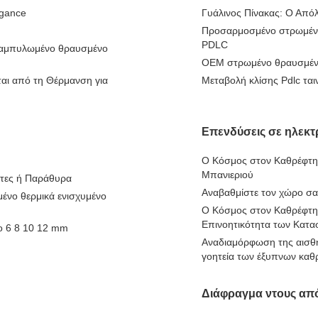
egance
Γυάλινος Πίνακας: Ο Από
Προσαρμοσμένο στρωμένο
PDLC
 καμπυλωμένο θραυσμένο
OEM στρωμένο θραυσμένο 
αι από τη Θέρμανση για
Μεταβολή κλίσης Pdlc ται
Επενδύσεις σε ηλεκτρ
Ο Κόσμος στον Καθρέφτη:
Μπανιεριού
ρτες ή Παράθυρα
Αναβαθμίστε τον χώρο σα
ένο θερμικά ενισχυμένο
Ο Κόσμος στον Καθρέφτη:
Επινοητικότητα των Κατ
ο 6 8 10 12 mm
Αναδιαμόρφωση της αισθητ
γοητεία των έξυπνων καθ
Διάφραγμα ντους από