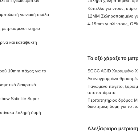
αλιού κιγκλιδωμάτων
Σκληρό χρωματισμένο θρα
Κύπελλο για ντους, κτίριο
καμπυλωτή γωνιακή σκάλα
12MM Σκληροποιημένο γυα
4-19mm γυαλί ντους, OEM
 μετριασμένοι κτήριο
ρίνα και καταψύκτη
Το οξύ χάραξε το μετ
ερού 10mm πάχος για τα
SGCC ACID Χαραμμένο Χα
Ακτινογραμμένα θραυσμέν
σμητικό διακριτικό
Παγωμένο παγετό, ξυρισμέ
αποτυπώματα
bow Satinlite Super
Περπατητήριος δρόμος Μη
διαστημική δομή για το 
οπίνακα Σκληρή δομή
Αλεξίσφαιρο μετριασ