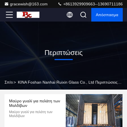
gracewish@163.com
+8613929909663--13690711186
Απόσπασμα
Περιπτώσεις
Σπίτι
>
ΚΙΝΑ Foshan Nanhai Ruixin Glass Co., Ltd Περιπτώσεις Εταιρειών
Μαύρο γυαλί για πελάτη των
Μαλδίβων
Μαύρο γυαλί για πελάτη των
Μαλδίβων