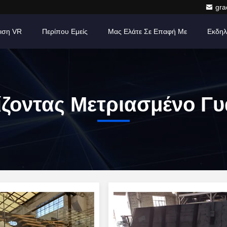
gr
ιση VR
Περίπου Εμείς
Μας Ελάτε Σε Επαφή Με
Εκδηλ
ίζοντας Μετριασμένο Γυ