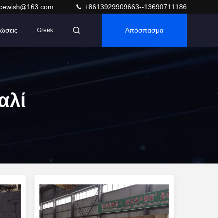
acewish@163.com
+8613929909663--13690711186
ώσεις
Απόσπασμα
Greek
αλί