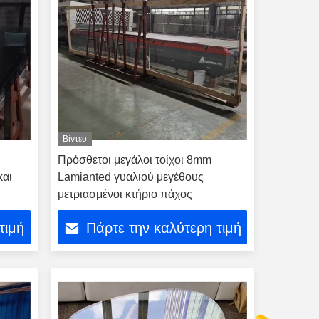
Βίντεο
Πρόσθετοι μεγάλοι τοίχοι 8mm
και
Lamianted γυαλιού μεγέθους
μετριασμένοι κτήριο πάχος
να
τιμή
Πάρτε την καλύτερη τιμή