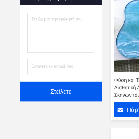
Κεφάλαιο Ντους Από
Θερμαινόμενο Γυαλί
(39)
Φραγμοί Τούβλου Γυαλιού
(47)
Κενό Γυαλί
(2)
Αξεσουάρ
(5)
Φύση και Τ
Αισθητική 
Στείλετε
Σκηνών το
Καλλιτεχνι
Πάρτ