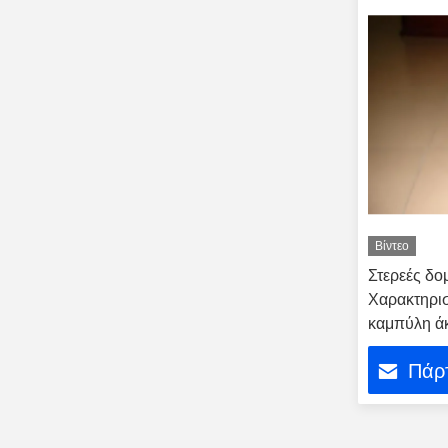
Βίντεο
Στερεές δομ
Χαρακτηρισ
καμπύλη ά
Πάρτ