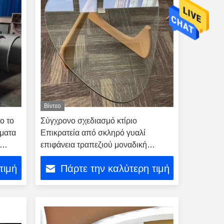
Βίντεο
ο το
Σύγχρονο σχεδιασμό κτίριο
ώματα
Επικρατεία από σκληρό γυαλί
επιφάνεια τραπεζιού μοναδική
ακανόνιστες καμπυλωτές άκρες
τιμή
Πάρτε την καλύτερη τιμή
επεξεργασία Εύκολη συντήρηση