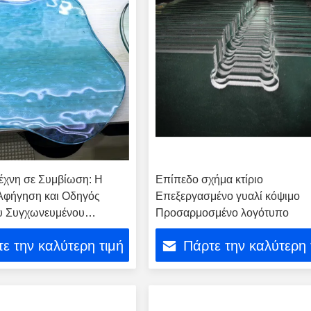
έχνη σε Συμβίωση: Η
Επίπεδο σχήμα κτίριο
Αφήγηση και Οδηγός
Επεξεργασμένο γυαλί κόψιμο
υ Συγχωνευμένου
Προσαρμοσμένο λογότυπο
κού Ακανόνιστου Γυαλιού
ε την καλύτερη τιμή
Πάρτε την καλύτερη 