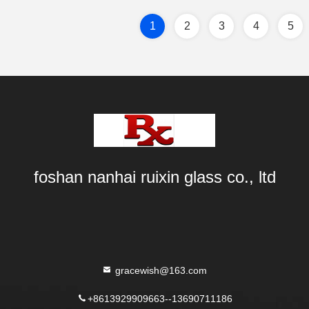
1
2
3
4
5
foshan nanhai ruixin glass co., ltd
gracewish@163.com
+8613929909663--13690711186