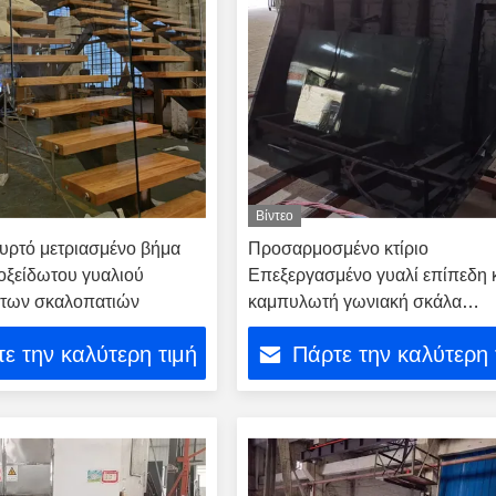
Βίντεο
κυρτό μετριασμένο βήμα
Προσαρμοσμένο κτίριο
οξείδωτου γυαλιού
Επεξεργασμένο γυαλί επίπεδη 
άτων σκαλοπατιών
καμπυλωτή γωνιακή σκάλα
σιδηροδρομική σφραγίδες πισί
ε την καλύτερη τιμή
Πάρτε την καλύτερη 
φράχτης γυαλί