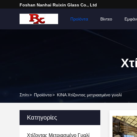
Foshan Nanhai Ruixin Glass Co., Ltd
Σπίτι
Προϊόντα
Βίντεο
Εμφάν
Χτ
Σπίτι
>
Προϊόντα
>
ΚΙΝΑ Χτίζοντας μετριασμένο γυαλί
Κατηγορίες
Χτίζοντας Μετριασμένο Γυαλί