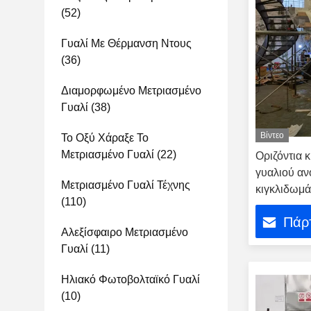
(52)
Γυαλί Με Θέρμανση Ντους
(36)
Διαμορφωμένο Μετριασμένο
Γυαλί
(38)
Βίντεο
Το Οξύ Χάραξε Το
Μετριασμένο Γυαλί
(22)
Οριζόντια 
γυαλιού αν
Μετριασμένο Γυαλί Τέχνης
κιγκλιδωμ
(110)
Πάρτ
Αλεξίσφαιρο Μετριασμένο
Γυαλί
(11)
Ηλιακό Φωτοβολταϊκό Γυαλί
(10)