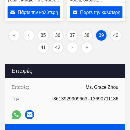
για τοίχο
καμπυλωτό γυάλινο
Πάρτε την καλύτερη
Πάρτε την καλύτερη
κάγκελο
τιμή
τιμή
35
36
37
38
39
40
41
42
Επαφές
Επαφές:
Ms. Grace Zhou
Τηλ.:
+8613929909663--13690711186