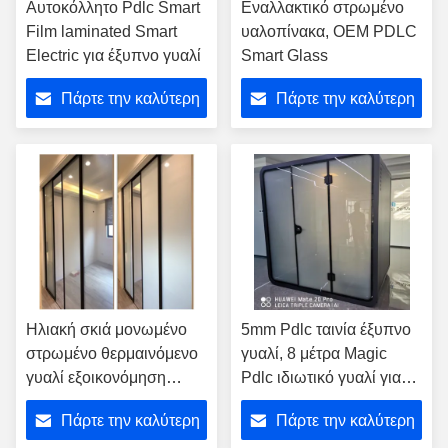
Αυτοκόλλητο Pdlc Smart
Εναλλακτικό στρωμένο
Film laminated Smart
υαλοπίνακα, OEM PDLC
Electric για έξυπνο γυαλί
Smart Glass
Πάρτε την καλύτερη
Πάρτε την καλύτερη
τιμή
τιμή
Ηλιακή σκιά μονωμένο
5mm Pdlc ταινία έξυπνο
στρωμένο θερμαινόμενο
γυαλί, 8 μέτρα Magic
γυαλί εξοικονόμηση
Pdlc ιδιωτικό γυαλί για
ενέργειας ρύθμιση
κινητό γραφείο
Πάρτε την καλύτερη
Πάρτε την καλύτερη
θερμοκρασίας