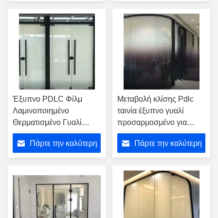
τιμή
τιμή
Έξυπνο PDLC Φίλμ
Μεταβολή κλίσης Pdlc
Λαμινοποιημένο
ταινία έξυπνο γυαλί
Θερματισμένο Γυαλί
προσαρμοσμένο για
Αντικαταστρέψιμο Για
τοίχο γραφείου
Πάρτε την καλύτερη
Πάρτε την καλύτερη
Γραφείο
τιμή
τιμή