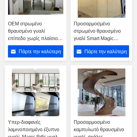
OEM στρωμένο
Προσαρμοσμένο
θραυσμένο γυαλί
στρωμένο θραυσμένο
επίπεδο χωρίς πλαίσιο
γυαλί Smart Magic
για το δωμάτιο ντους
Προστασία ιδιωτικής
Πάρτε την καλύτερη
Πάρτε την καλύτερη
ζωής PDLC
τιμή
τιμή
Υπερ-διαφανές
Προσαρμοσμένο
λαμινοποιημένο έξυπνο
καμπυλωτό θραυσμένο
γυαλί, Magic Pdlc γυαλί
γυαλί, σκάλες