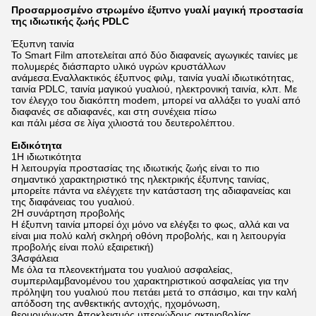
Προσαρμοσμένο στρωμένο έξυπνο γυαλί μαγική προστασία
της ιδιωτικής ζωής PDLC
Έξυπνη ταινία
Το Smart Film αποτελείται από δύο διαφανείς αγωγικές ταινίες με
πολυμερές διάσπαρτο υλικό υγρών κρυστάλλων
ανάμεσα.Εναλλακτικός έξυπνος φιλμ, ταινία γυαλί ιδιωτικότητας,
ταινία PDLC, ταινία μαγικού γυαλιού, ηλεκτρονική ταινία, κλπ. Με
τον έλεγχο του διακόπτη modem, μπορεί να αλλάξει το γυαλί από
διαφανές σε αδιαφανές, και στη συνέχεια πίσω
και πάλι μέσα σε λίγα χιλιοστά του δευτερολέπτου.
Ειδικότητα
1Η ιδιωτικότητα
Η λειτουργία προστασίας της ιδιωτικής ζωής είναι το πιο
σημαντικό χαρακτηριστικό της ηλεκτρικής έξυπνης ταινίας,
μπορείτε πάντα να ελέγχετε την κατάσταση της αδιαφανείας και
της διαφάνειας του γυαλιού.
2Η συνάρτηση προβολής
Η έξυπνη ταινία μπορεί όχι μόνο να ελέγξει το φως, αλλά και να
είναι μια πολύ καλή σκληρή οθόνη προβολής, και η λειτουργία
προβολής είναι πολύ εξαιρετική)
3Ασφάλεια
Με όλα τα πλεονεκτήματα του γυαλιού ασφαλείας,
συμπεριλαμβανομένου του χαρακτηριστικού ασφαλείας για την
πρόληψη του γυαλιού που πετάει μετά το σπάσιμο, και την καλή
απόδοση της ανθεκτικής αντοχής, ηχομόνωση,
θερμομόνωση,Αποκλεισμός υπεριώδους ακτινοβολίας