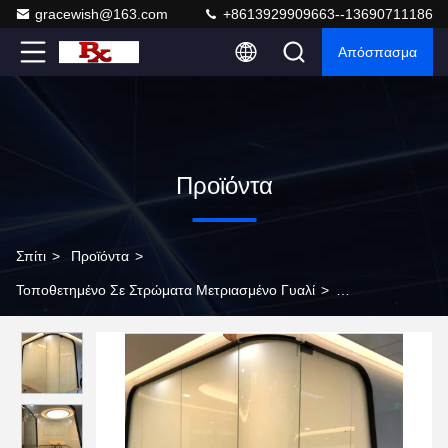
gracewish@163.com
+8613929909663--13690711186
Απόσπασμα
Προϊόντα
Σπίτι
>
Προϊόντα
>
Τοποθετημένο Σε Στρώματα Μετριασμένο Γυαλί
>
Προσαρμοσμένο στρωμένο θραυσμένο γυαλί Smart Magic
Προστασία ιδιωτικής ζωής PDLC