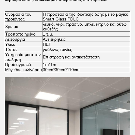
Ονομασία του
Η προστασία της ιδιωτικής ζωής με το μαγικό
προϊόντος
Smart Glass PDLC
λευκό, γκρι, πράσινο, μπλε, κίτρινο και ούτω
Χρώμα
καθεξής
Τροποποιημένο
1 τ.μ.
Λειτουργία
Αντιεκρήξεις
Υλικό
ΠΕΤ
Τύπος
γυάλινες ταινίες
Υπηρεσία μετά την
Επιστροφή και αντικατάσταση
πώληση
Προδιαγραφές
1m*1m
Μέγεθος κυλίνδρου
30cm*30cm*110cm