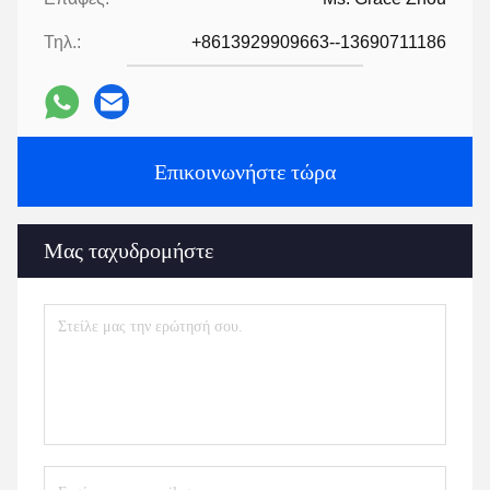
Τηλ.:
+8613929909663--13690711186
Επικοινωνήστε τώρα
Μας ταχυδρομήστε