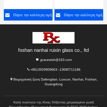
προσαρμοσμένο για τοίχο
Θερματισμένο Γυαλί
γραφείου
Αντικαταστρέψιμο Για
ή
Πάρτε την καλύτερη τιμή
Πάρτε την καλύτερη τιμή
Γραφείο
foshan nanhai ruixin glass co., ltd
gracewish@163.com
+8613929909663--13690711186
Βιομηχανική ζώνη Dafengtian, Luocun, Nanhai, Foshan,
Guangdong
Καλή ποιότητα της Κίνας Χτίζοντας μετριασμένο γυαλί