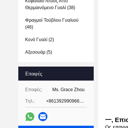
Κεφάλαιο Ντους Από
Θερμαινόμενο Γυαλί
(38)
Φραγμοί Τούβλου Γυαλιού
(46)
Κενό Γυαλί
(2)
Αξεσουάρ
(5)
Επαφές
Επαφές:
Ms. Grace Zhou
Τηλ.:
+8613929909663--13690711186
一, Επι
Ως επαγγε