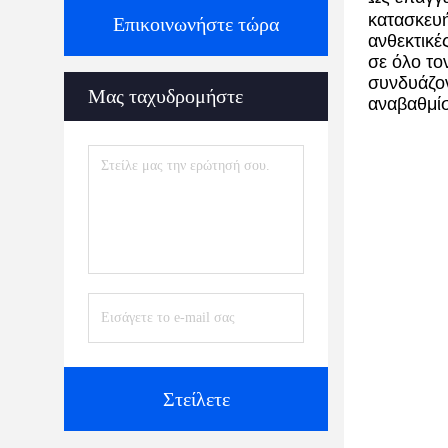
κατασκευ
Επικοινωνήστε τώρα
ανθεκτικέ
σε όλο το
συνδυάζον
Μας ταχυδρομήστε
αναβαθμίσ
Στείλετε