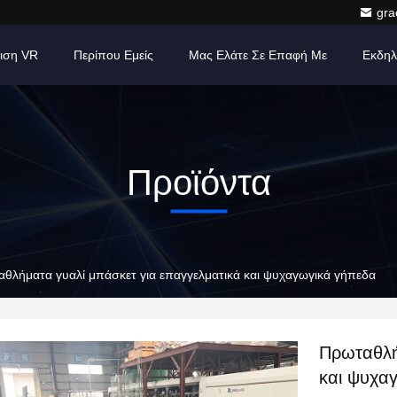
gr
ιση VR
Περίπου Εμείς
Μας Ελάτε Σε Επαφή Με
Εκδηλ
Προϊόντα
θλήματα γυαλί μπάσκετ για επαγγελματικά και ψυχαγωγικά γήπεδα
Πρωταθλή
και ψυχα