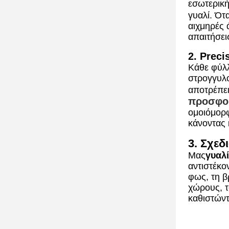
εσωτερική
γυαλί. Ότ
αιχμηρές 
απαιτήσει
2. Prec
Κάθε φύλ
στρογγυλο
αποτρέπει
προσφο
ομοιόμορ
κάνοντας 
3. Σχεδ
Μας
γυαλ
αντιστέκο
φως, τη β
χώρους, 
καθιστώντ