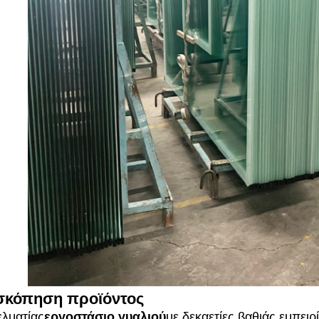
σκόπηση προϊόντος
λματίας
εργοστάσιο γυαλιού
με δεκαετίες βαθιάς εμπειρ