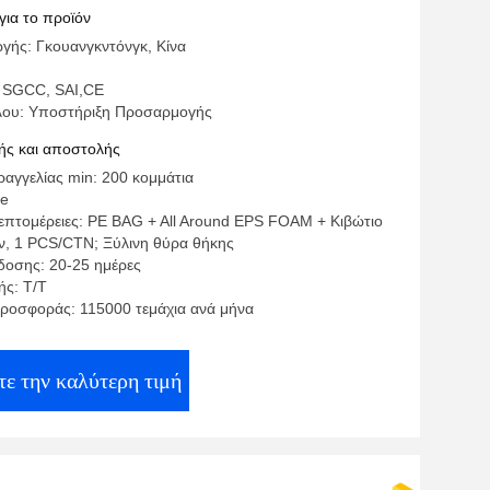
για το προϊόν
γής: Γκουανγκντόνγκ, Κίνα
 SGCC, SAI,CE
λου: Υποστήριξη Προσαρμογής
ς και αποστολής
αγγελίας min: 200 κομμάτια
te
επτομέρειες: PE BAG + All Around EPS FOAM + Κιβώτιο
ν, 1 PCS/CTN; Ξύλινη θύρα θήκης
οσης: 20-25 ημέρες
ς: T/T
ροσφοράς: 115000 τεμάχια ανά μήνα
ε την καλύτερη τιμή