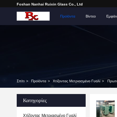
Foshan Nanhai Ruixin Glass Co., Ltd
Σπίτι
Προϊόντα
Βίντεο
Εμφάν
Σπίτι
>
Προϊόντα
>
Χτίζοντας Μετριασμένο Γυαλί
>
Πρωτα
Κατηγορίες
Χτίζοντας Μετριασμένο Γυαλί