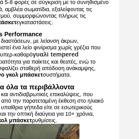
τά 5-8 φορές σε σύγκριση με το συνηθισμένο
ά, αμβλέα σωματίδια, εξαλείφοντας τις
τισμού, συμμορφώνοντας πλήρως τις
πάσκετ
εγκαταστάσεις.
ss Performance
 διαστάσεων, με λείανση άκρων,
τεί ένα λείο φινίρισμα χωρίς γρέζια που
γυαλί tempered
ο υπερ-καθαρό
ότητα για παίκτες και θεατές, ενώ το
φαλίζει σταθερή απόδοση ανάκαμψης,
νο γκολ μπάσκετ
συστήματα.
για όλα τα περιβάλλοντα
και αντιδιαβρωτικές επικαλύψεις, που
ες από την παρατεταμένη έκθεση στο ηλιακό
ε υπαίθρια γήπεδα είτε σε εσωτερικούς
και την οπτική διαύγεια για 10+ χρόνια,
κολ μπάσκετ
ρυθμίσεις.