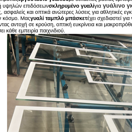
γυάλινο γ
ή υψηλών επιδόσεων
σκληρυμένο γυαλί
για
ς, ασφαλείς και οπτικά ανώτερες λύσεις για αθλητικές ε
ν κόσμο. Μας
γυαλί ταμπλό μπάσκετ
έχει σχεδιαστεί γι
τας αντοχή σε κρούση, οπτική ευκρίνεια και μακροπρόθε
ει κάθε εμπειρία παιχνιδιού.