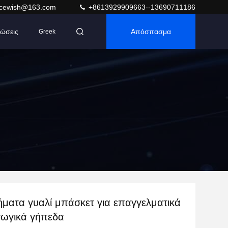
acewish@163.com
+8613929909663--13690711186
ώσεις
Απόσπασμα
Greek
ματα γυαλί μπάσκετ για επαγγελματικά
γωγικά γήπεδα