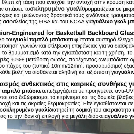
 θλιπτική τάση που ενισχύει την αντοχή στην κρούση κα
σκληρυμένο γυαλί
αν σπάσει, το
θρυμματίζεται σε μικρ
άκρες και μειώνοντας δραστικά τους κινδύνους τραυμα
ς ασφαλείας της FIBA ​​και του NCAA για
γυάλινο γκολ μ
ision-Engineered for Basketball Backboard Gla
λο του
γυαλί ταμπλό μπάσκετ
υφίσταται αυστηρό έλεγχο
ποίηση γωνιών και στίλβωση επιφάνειας για να διασφαλισ
 το θρυμματισμό κατά την εγκατάσταση και τη χρήση. Τ
ρές
90%+ μετάδοση φωτός, παρέχοντας ανεμπόδιστη ορατ
φο πάχος του (τυπικό 10mm/12mm, προσαρμόσιμο) εξασ
κάθε βολή να αισθάνεται αληθινή και αξιόπιστη για
γυάλι
ιασμός ανθεκτικός στις καιρικές συνθήκες 
ί ταμπλό μπάσκετ
επεξεργάζεται με προηγμένες αντι-UV 
νται στο ξεθώριασμα, το κιτρίνισμα και τις δομικές βλάβ
ροχή και τις ακραίες θερμοκρασίες. Είτε εγκαθίστανται σ
το
σκληρυμένο γυαλί
διατηρεί τη δομική του ακεραιότητα 
ας το την ιδανική επιλογή για μεγάλη διάρκεια
γυάλινο γ