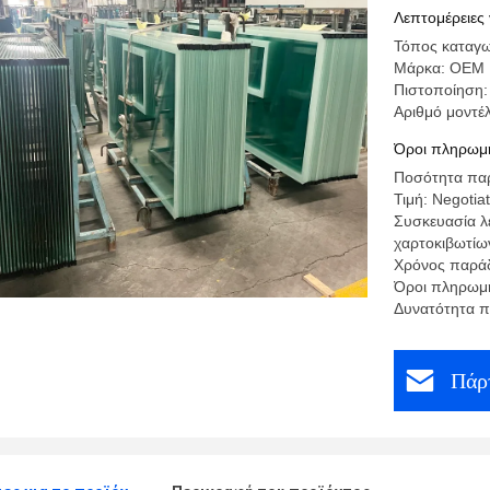
Λεπτομέρειες 
Τόπος καταγω
Μάρκα: OEM
Πιστοποίηση:
Αριθμό μοντέ
Όροι πληρωμή
Ποσότητα παρ
Τιμή: Negotia
Συσκευασία λ
χαρτοκιβωτίω
Χρόνος παράδ
Όροι πληρωμή
Δυνατότητα π
Πάρτ