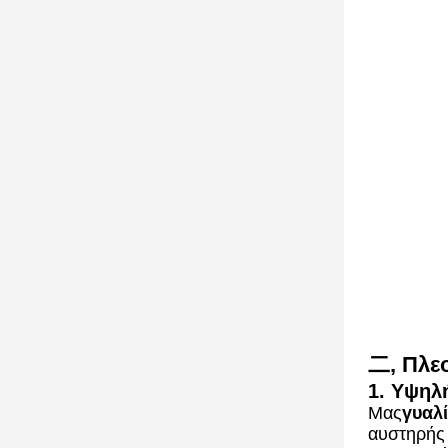
二, Πλε
1. Υψηλ
Μας
γυαλ
αυστηρής 