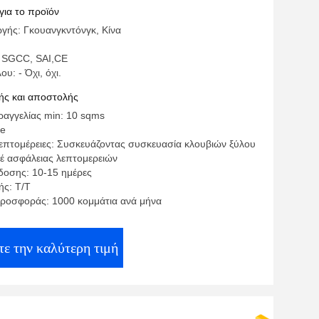
για το προϊόν
γής: Γκουανγκντόνγκ, Κίνα
 SGCC, SAI,CE
υ: - Όχι, όχι.
ς και αποστολής
αγγελίας min: 10 sqms
te
επτομέρειες: Συσκευάζοντας συσκευασία κλουβιών ξύλου
έ ασφάλειας λεπτομερειών
οσης: 10-15 ημέρες
ς: Τ/Τ
ροσφοράς: 1000 κομμάτια ανά μήνα
ε την καλύτερη τιμή