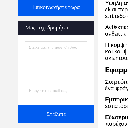
Υψηλή α
Επικοινωνήστε τώρα
είναι πε
επίπεδο 
Ανθεκτικ
Μας ταχυδρομήστε
ανθεκτικ
Η κομψή,
και κομψ
ακινήτου
Εφαρμ
Στερεόπ
ένα φράγ
Εμπορικά
εστιατόρ
Στείλετε
Εξωτερι
παρέχοντ