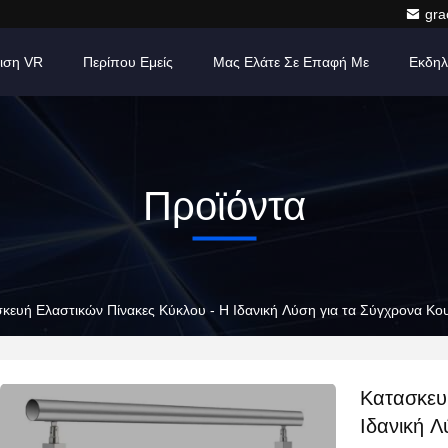
gr
ιση VR
Περίπου Εμείς
Μας Ελάτε Σε Επαφή Με
Εκδηλ
Προϊόντα
κευή Ελαστικών Πίνακες Κύκλου - Η Ιδανική Λύση για τα Σύγχρονα Κο
Κατασκευ
Ιδανική Λ