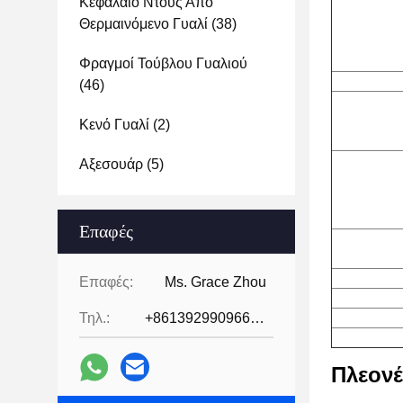
Κεφάλαιο Ντους Από
Θερμαινόμενο Γυαλί
(38)
Φραγμοί Τούβλου Γυαλιού
(46)
Κενό Γυαλί
(2)
Αξεσουάρ
(5)
Επαφές
Επαφές:
Ms. Grace Zhou
Τηλ.:
+8613929909663--13690711186
Πλεονέ