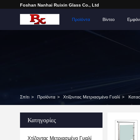
Foshan Nanhai Ruixin Glass Co., Ltd
Σπίτι
Προϊόντα
Βίντεο
Εμφάν
Σπίτι
>
Προϊόντα
>
Χτίζοντας Μετριασμένο Γυαλί
>
Κατασ
Κατηγορίες
Χτίζοντας Μετριασμένο Γυαλί