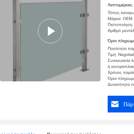
Λεπτομέρειες 
Τόπος καταγω
Μάρκα: OEM
Πιστοποίηση:
Αριθμό μοντέλο
Όροι πληρωμή
Ποσότητα παρ
Τιμή: Negotia
Συσκευασία λ
ή κοντραπλακ
Χρόνος παράδ
Όροι πληρωμή
Δυνατότητα π
Πάρτ