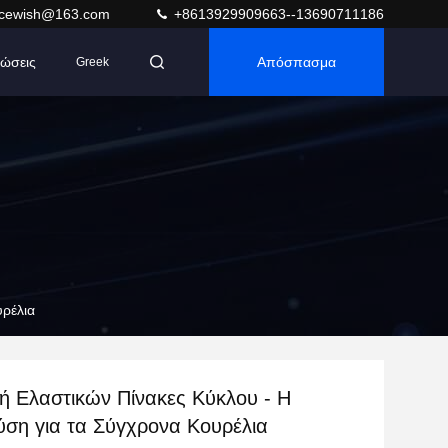
acewish@163.com
+8613929909663--13690711186
ώσεις
Απόσπασμα
Greek
υρέλια
ή Ελαστικών Πίνακες Κύκλου - Η
ύση για τα Σύγχρονα Κουρέλια