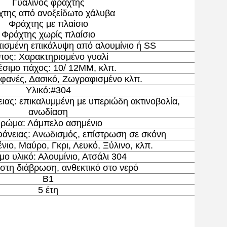
Γυάλινος φράχτης
της από ανοξείδωτο χάλυβα
Φράχτης με πλαίσιο
Φράχτης χωρίς πλαίσιο
ισμένη επικάλυψη από αλουμίνιο ή SS
πος: Χαρακτηρισμένο γυαλί
έσιμο πάχος: 10/ 12MM, κλπ.
φανές, Δασικό, Ζωγραφισμένο κλπ.
Υλικό:
#
304
ιας: επικαλυμμένη με υπεριώδη ακτινοβολία,
ανωδίαση
ρώμα: Λάμπελο ασημένιο
φάνειας: Ανωδισμός, επίστρωση σε σκόνη
ιο, Μαύρο, Γκρι, Λευκό, Ξύλινο, κλπ.
μο υλικό: Αλουμίνιο, Ατσάλι 304
 στη διάβρωση, ανθεκτικό στο νερό
Β1
5 έτη