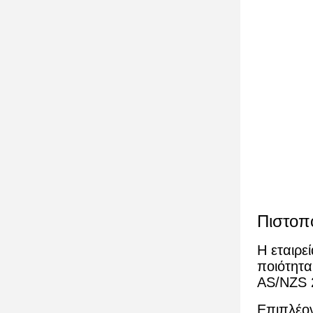
Πιστοπο
Η εταιρε
ποιότητα
AS/NZS 2
Επιπλέον