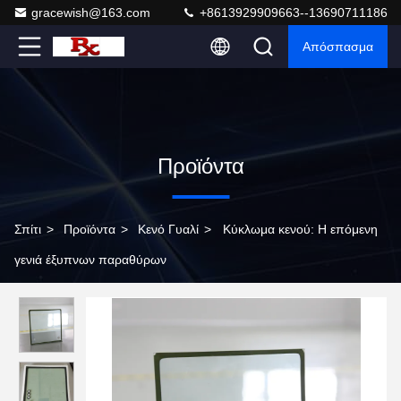
gracewish@163.com
+8613929909663--13690711186
Απόσπασμα
Προϊόντα
Σπίτι
>
Προϊόντα
>
Κενό Γυαλί
>
Κύκλωμα κενού: Η επόμενη
γενιά έξυπνων παραθύρων