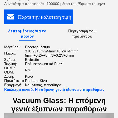
Δυνατότητα προσφοράς: 100000 μέτρα του /Square το μήνα
Πάρτε την καλύτερη τιμή
Λεπτομέρειες για το
Περιγραφή του
προϊόν
προϊόντος
Μέγεθος:
Προσαρμόσιμο
3+0,2v+3mm/4mm+0,2V+4mm/
Πάχος:
5mm+0,2V+5m/6+0,2V+6mm
Σχήμα:
Επίπεδα
Τεχνική:
Πολυστρωματικό Γυαλί
OEM /
Ναί
ODM:
Δομή:
Κενό
Πρωτότυπο:
Foshan, Κίνα
Εφαρμογή:
Κουρτίνας, παράθυρα
Κύκλωμα κενού: Η επόμενη γενιά έξυπνων παραθύρων
Vacuum Glass: Η επόμενη
γενιά έξυπνων παραθύρων