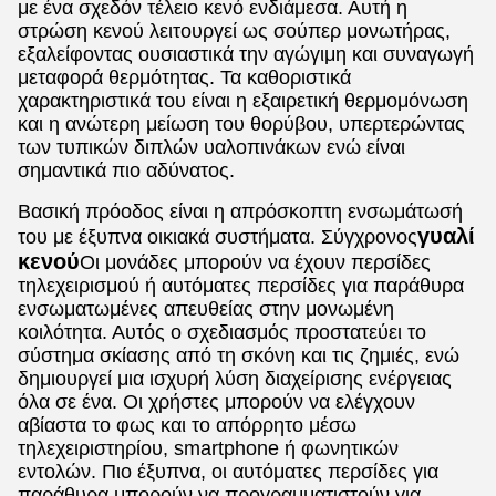
με ένα σχεδόν τέλειο κενό ενδιάμεσα. Αυτή η
στρώση κενού λειτουργεί ως σούπερ μονωτήρας,
εξαλείφοντας ουσιαστικά την αγώγιμη και συναγωγή
μεταφορά θερμότητας. Τα καθοριστικά
χαρακτηριστικά του είναι η εξαιρετική θερμομόνωση
και η ανώτερη μείωση του θορύβου, υπερτερώντας
των τυπικών διπλών υαλοπινάκων ενώ είναι
σημαντικά πιο αδύνατος.
Βασική πρόοδος είναι η απρόσκοπτη ενσωμάτωσή
γυαλί
του με έξυπνα οικιακά συστήματα. Σύγχρονος
κενού
Οι μονάδες μπορούν να έχουν περσίδες
τηλεχειρισμού ή αυτόματες περσίδες για παράθυρα
ενσωματωμένες απευθείας στην μονωμένη
κοιλότητα. Αυτός ο σχεδιασμός προστατεύει το
σύστημα σκίασης από τη σκόνη και τις ζημιές, ενώ
δημιουργεί μια ισχυρή λύση διαχείρισης ενέργειας
όλα σε ένα. Οι χρήστες μπορούν να ελέγχουν
αβίαστα το φως και το απόρρητο μέσω
τηλεχειριστηρίου, smartphone ή φωνητικών
εντολών. Πιο έξυπνα, οι αυτόματες περσίδες για
παράθυρα μπορούν να προγραμματιστούν για