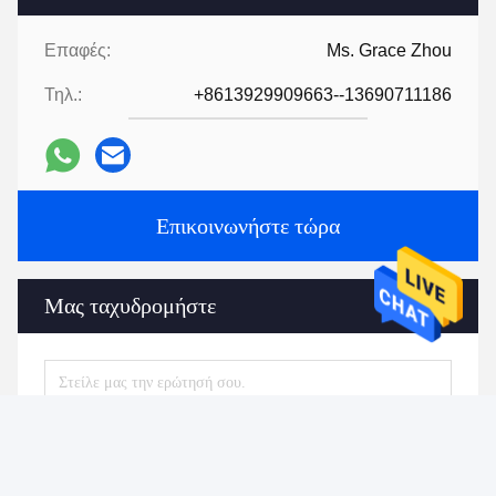
Επαφές:
Ms. Grace Zhou
Τηλ.:
+8613929909663--13690711186
Επικοινωνήστε τώρα
Μας ταχυδρομήστε