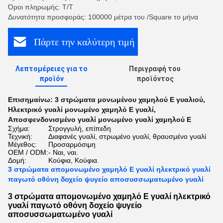
Όροι πληρωμής: Τ/Τ
Δυνατότητα προσφοράς: 100000 μέτρα του /Square το μήνα
Πάρτε την καλύτερη τιμή
Λεπτομέρειες για το
Περιγραφή του
προϊόν
προϊόντος
Επισημαίνω:
3 στρώματα μονωμένου χαμηλού E γυαλιού
,
Ηλεκτρικό γυαλί μονωμένο χαμηλό E γυαλί
,
Αποσφενδονισμένο γυαλί μονωμένο γυαλί χαμηλού E
Σχήμα:
Στρογγυλή, επίπεδη
Τεχνική:
Διαφανές γυαλί, στρωμένο γυαλί, θραυσμένο γυαλί
Μέγεθος:
Προσαρμόσιμη
OEM / ODM:
- Ναι, ναι.
Δομή:
Κούφια, Κούφια.
3 στρώματα απομονωμένο χαμηλό E γυαλί ηλεκτρικό γυαλί
παγωτό οθόνη δοχείο ψυγείο αποσυσσωματωμένο γυαλί
3 στρώματα απομονωμένο χαμηλό E γυαλί ηλεκτρικό
γυαλί παγωτό οθόνη δοχείο ψυγείο
αποσυσσωματωμένο γυαλί