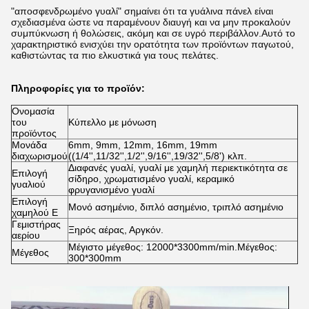
"αποσφενδρωμένο γυαλί" σημαίνει ότι τα γυάλινα πάνελ είναι
σχεδιασμένα ώστε να παραμένουν διαυγή και να μην προκαλούν
συμπύκνωση ή θολώσεις, ακόμη και σε υγρό περιβάλλον.Αυτό το
χαρακτηριστικό ενισχύει την ορατότητα των προϊόντων παγωτού,
καθιστώντας τα πιο ελκυστικά για τους πελάτες.
Πληροφορίες για το προϊόν:
Ονομασία
του
Κύπελλο με μόνωση
προϊόντος
Μονάδα
6mm, 9mm, 12mm, 16mm, 19mm
διαχωρισμού
((1/4'',11/32'',1/2'',9/16'',19/32'',5/8') κλπ.
Διαφανές γυαλί, γυαλί με χαμηλή περιεκτικότητα σε
Επιλογή
σίδηρο, χρωματισμένο γυαλί, κεραμικό
γυαλιού
φρυγανισμένο γυαλί
Επιλογή
Μονό ασημένιο, διπλό ασημένιο, τριπλό ασημένιο
χαμηλού E
Γεμιστήρας
Ξηρός αέρας, Αργκόν.
αερίου
Μέγιστο μέγεθος: 12000*3300mm/min.Μέγεθος:
Μέγεθος
300*300mm