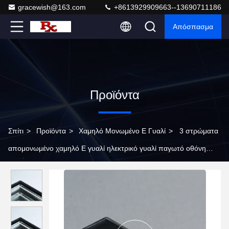
gracewish@163.com
+8613929909663--13690711186
Απόσπασμα
Προϊόντα
Σπίτι
>
Προϊόντα
>
Χαμηλό Μονωμένο Ε Γυαλί
>
3 στρώματα
απομονωμένο χαμηλό E γυαλί ηλεκτρικό γυαλί παγωτό οθόνη
δοχείο ψυγείο αποσυσσωματωμένο γυαλί