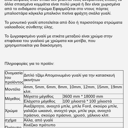
άλλα σπασμένα κομμάτια είναι πολύ μικρά ή δεν είναι χωρισμένα
από το ενδιάμεσο στρώμα.Εφαρμόζεται στο ντους πόρτες
μπαλοστάρα κάγκελα μπαλκόνι πισίνα φράχτη σκάλα γυαλί.
Το μονωτικό γυαλί αποτελείται από δύο ή περισσότερα στρώματα
υαλοειδούς σύνθετης ύλης.
Το ζωγραφισμένο γυαλί με ετικέτα μεταξιού είναι χρώμα στην
επιφάνεια του γυαλιού με χρώματα και μοτίβα, που
χρησιμοποιείται για διακόσμηση.
Πληροφορίες για το προϊόν:
Ονομασία
Διπλό τζάμι Απομονωμένο γυαλί για την κατασκευή
του
ακινήτων
προϊόντος
4mm, 5mm, 6mm, 8mm, 10mm, 12mm, 15mm, 19mm
Μοντέλο
κλπ.
Μέγιστο μέγεθος
3600 mm * 18000 mm
Μέγεθος
Ελάχιστο μέγεθος
100 χιλιοστά * 100 χιλιοστά
Ανεξάρτητο, ανοιχτό μπλε, μπλε Ford, σκούρο μπλε,
Χρώμα
γαλάζιο ωκεανό, ανοιχτό γκρι, μπλε γκρι, ανοιχτό
πράσινο, σκούρο πράσινο, χρυσό, χάλκινο κλπ.
σχήμα
Άλλα, από γυαλί
Κινέζικο πρότυπο
Πρότυπο