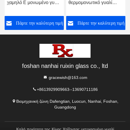
χαμηλό E μονωμένο γυαλί
θερμομονωτικό γυαλί
Σκληροποιημένο θερμικά
ακουστικό παράθυρο 6 8
ενισχυμένο γυαλί
10 12 mm
ή
Πάρτε την καλύτερη τιμή
Πάρτε την καλύτερη τιμή
foshan nanhai ruixin glass co., ltd
gracewish@163.com
+8613929909663--13690711186
Βιομηχανική ζώνη Dafengtian, Luocun, Nanhai, Foshan,
Guangdong
Καλή ποιότητα της Κίνας Χτίζοντας μετριασμένο γυαλί