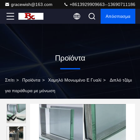
gracewish@163.com
+8613929909663--13690711186
Απόσπασμα
Προϊόντα
Σπίτι
>
Προϊόντα
>
Χαμηλό Μονωμένο Ε Γυαλί
>
Διπλό τζάμι
για παράθυρα με μόνωση