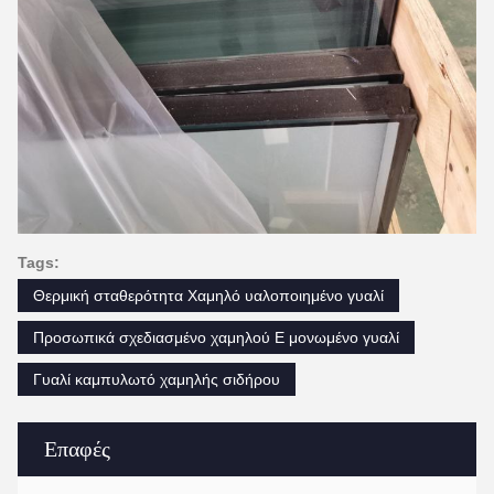
Tags:
Θερμική σταθερότητα Χαμηλό υαλοποιημένο γυαλί
Προσωπικά σχεδιασμένο χαμηλού E μονωμένο γυαλί
Γυαλί καμπυλωτό χαμηλής σιδήρου
Επαφές