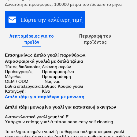
Δυνατότητα προσφοράς: 100000 μέτρα του /Square το μήνα
Πάρτε την καλύτερη τιμή
Λεπτομέρειες για το
Περιγραφή του
προϊόν
προϊόντος
Επισημαίνω:
Διπλό γυαλί παραθύρων
,
Ατμοσφαιρικά γυαλιά με διπλά τζάμια
Τύπος διαδικασίας:
Λείανση ακρών
Προδιαγραφές:
Προσαρμοσμένο
Μέγεθος:
Προσαρμόσιμη
OEM / ODM:
- Ναι, ναι.
Βαθιά επεξεργασία:
Βαθμός Κούφιο γυαλί
Καταγωγή:
Κίνα
Διπλό τζάμι για παράθυρα με μόνωση
Διπλό τζάμι μονωμένο γυαλί για κατασκευή ακινήτων
Αντανακλαστικό γυαλί χαμηλού E
Υπάρχουν επίσης γυαλιά τύπου nano easy self cleaning.
Το σκληροποιημένο γυαλί ή το θερμικά σκληροποιημένο γυαλί
είναι ασφαλές όταν σπάει δεν βλάπτει τους ανθρώπους επειδή τα