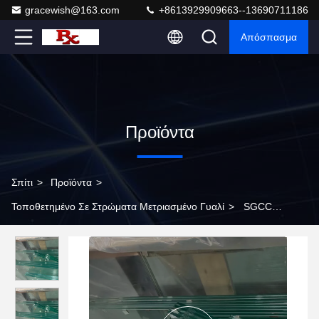
gracewish@163.com
+8613929909663--13690711186
Απόσπασμα
Προϊόντα
Σπίτι
>
Προϊόντα
>
Τοποθετημένο Σε Στρώματα Μετριασμένο Γυαλί
>
SGCC
Λαμινοποιημένο θραυσμένο γυαλί 10MM EXTRA Clear
Glass+1.52 SGP+10MM EXTRA Clear Glass Polish Γύρω