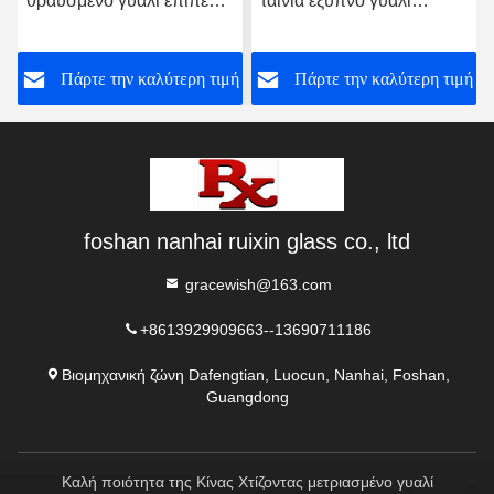
θραυσμένο γυαλί επίπεδο
ταινία έξυπνο γυαλί
χωρίς πλαίσιο για το
προσαρμοσμένο για τοίχο
δωμάτιο ντους
γραφείου
ή
Πάρτε την καλύτερη τιμή
Πάρτε την καλύτερη τιμή
foshan nanhai ruixin glass co., ltd
gracewish@163.com
+8613929909663--13690711186
Βιομηχανική ζώνη Dafengtian, Luocun, Nanhai, Foshan,
Guangdong
Καλή ποιότητα της Κίνας Χτίζοντας μετριασμένο γυαλί