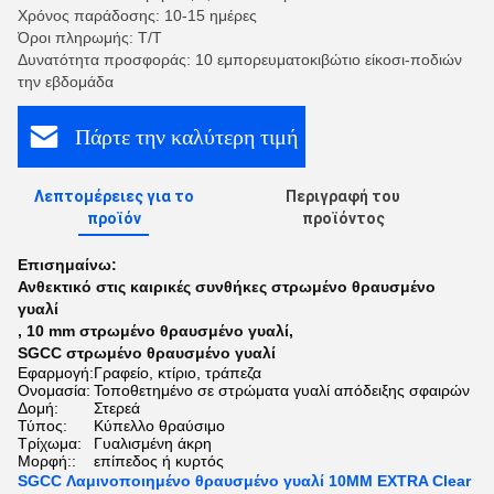
Χρόνος παράδοσης: 10-15 ημέρες
Όροι πληρωμής: Τ/Τ
Δυνατότητα προσφοράς: 10 εμπορευματοκιβώτιο είκοσι-ποδιών
την εβδομάδα
Πάρτε την καλύτερη τιμή
Λεπτομέρειες για το
Περιγραφή του
προϊόν
προϊόντος
Επισημαίνω:
Ανθεκτικό στις καιρικές συνθήκες στρωμένο θραυσμένο
γυαλί
,
10 mm στρωμένο θραυσμένο γυαλί
,
SGCC στρωμένο θραυσμένο γυαλί
Εφαρμογή:
Γραφείο, κτίριο, τράπεζα
Ονομασία:
Τοποθετημένο σε στρώματα γυαλί απόδειξης σφαιρών
Δομή:
Στερεά
Τύπος:
Κύπελλο θραύσιμο
Τρίχωμα:
Γυαλισμένη άκρη
Μορφή::
επίπεδος ή κυρτός
SGCC Λαμινοποιημένο θραυσμένο γυαλί 10MM EXTRA Clear