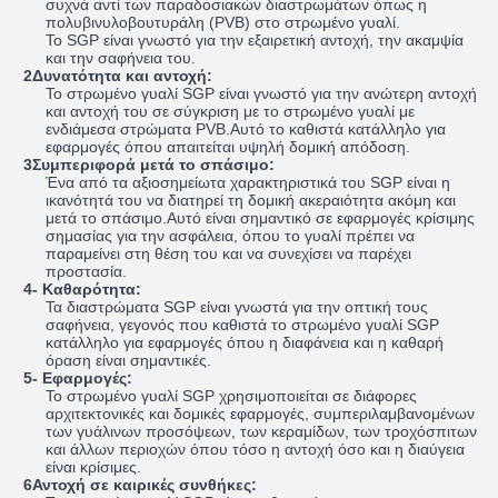
συχνά αντί των παραδοσιακών διαστρωμάτων όπως η
πολυβινυλοβουτυράλη (PVB) στο στρωμένο γυαλί.
Το SGP είναι γνωστό για την εξαιρετική αντοχή, την ακαμψία
και την σαφήνεια του.
2Δυνατότητα και αντοχή:
Το στρωμένο γυαλί SGP είναι γνωστό για την ανώτερη αντοχή
και αντοχή του σε σύγκριση με το στρωμένο γυαλί με
ενδιάμεσα στρώματα PVB.Αυτό το καθιστά κατάλληλο για
εφαρμογές όπου απαιτείται υψηλή δομική απόδοση.
3Συμπεριφορά μετά το σπάσιμο:
Ένα από τα αξιοσημείωτα χαρακτηριστικά του SGP είναι η
ικανότητά του να διατηρεί τη δομική ακεραιότητα ακόμη και
μετά το σπάσιμο.Αυτό είναι σημαντικό σε εφαρμογές κρίσιμης
σημασίας για την ασφάλεια, όπου το γυαλί πρέπει να
παραμείνει στη θέση του και να συνεχίσει να παρέχει
προστασία.
4- Καθαρότητα:
Τα διαστρώματα SGP είναι γνωστά για την οπτική τους
σαφήνεια, γεγονός που καθιστά το στρωμένο γυαλί SGP
κατάλληλο για εφαρμογές όπου η διαφάνεια και η καθαρή
όραση είναι σημαντικές.
5- Εφαρμογές:
Το στρωμένο γυαλί SGP χρησιμοποιείται σε διάφορες
αρχιτεκτονικές και δομικές εφαρμογές, συμπεριλαμβανομένων
των γυάλινων προσόψεων, των κεραμίδων, των τροχόσπιτων
και άλλων περιοχών όπου τόσο η αντοχή όσο και η διαύγεια
είναι κρίσιμες.
6Αντοχή σε καιρικές συνθήκες: