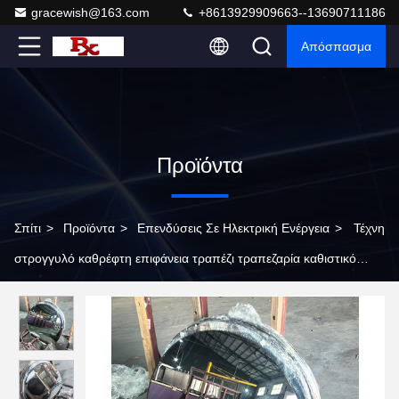
gracewish@163.com
+8613929909663--13690711186
Απόσπασμα
Προϊόντα
Σπίτι
>
Προϊόντα
>
Επενδύσεις Σε Ηλεκτρική Ενέργεια
>
Τέχνη
στρογγυλό καθρέφτη επιφάνεια τραπέζι τραπεζαρία καθιστικό
τραπέζι καφέ επεξεργασία καθρέφτη στρογγυλό τραπέζι σχήμα
καθρέφτη επεξεργασία κοπής