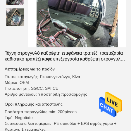
Τέχνη στρογγυλό καθρέφτη επιφάνεια τραπέζι τραπεζαρία
καθιστικό τραπέζι καφέ επεξεργασία καθρέφτη στρογγυλό
τραπέζι σχήμα καθρέφτη επεξεργασία κοπής
Λεπτομέρειες για το προϊόν
Τόπος καταγωγής: Γκουανγκντόνγκ, Κίνα
Μάρκα: OEM
Πιστοποίηση: SGCC, SAI,CE
Αριθμό μοντέλου: Υποστήριξη προσαρμογής
Όροι πληρωμής και αποστολής
Ποσότητα παραγγελίας min: 200pieces
Τιμή: Negotiate
Συσκευασία λεπτομέρειες: PE σακούλα + EPS αφρός γύρω +
Καρτόνι, 1 τεμάχιο/κτν.