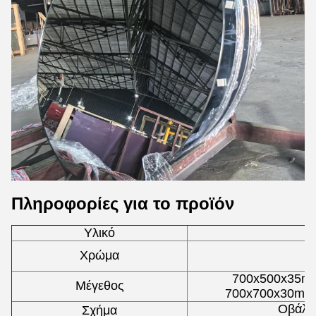
Πληροφορίες για το προϊόν
Υλικό
Λ
Χρώμα
700x500x35mm
Μέγεθος
700x700x30mm,
Οβάλ /
Σχήμα