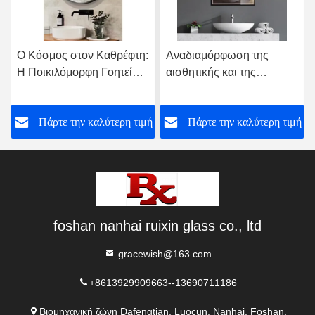
θρέφτη:
Αναδιαμόρφωση της
Exploring the Charm o
οητεία
αισθητικής και της
Bathroom Mirrors: A
ι η
εμπειρίας του μπάνιου: Η
Comprehensive Analy
ν
πολυδιάστατη γοητεία των
of Advantages and
τερη τιμή
Πάρτε την καλύτερη τιμή
Πάρτε την καλύτερ
έξυπνων καθρέφτες του
Diverse Application
μπάνιου
Scenarios
foshan nanhai ruixin glass co., ltd
gracewish@163.com
+8613929909663--13690711186
Βιομηχανική ζώνη Dafengtian, Luocun, Nanhai, Foshan,