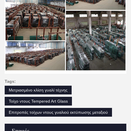
Tags:
Μετριασμένο κλίση γυαλί τέχνης
Τοίχο ντους Tempered Art Glass
Επιτροπές τοίχων ντους γυαλιού εκτύπωσης μεταξιού
Επαφές