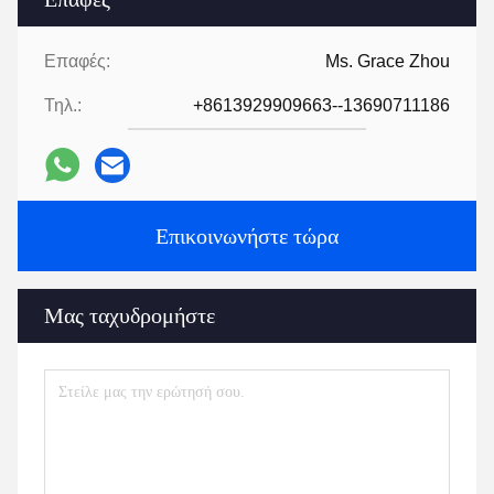
Επαφές:
Ms. Grace Zhou
Τηλ.:
+8613929909663--13690711186
Επικοινωνήστε τώρα
Μας ταχυδρομήστε