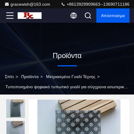
gracewish@163.com
+8613929909663--13690711186
Απόσπασμα
Προϊόντα
Σπίτι
>
Προϊόντα
>
Μετριασμένο Γυαλί Τέχνης
>
Τυποποιημένο ψηφιακό τυπωτικό γυαλί για σύγχρονα εσωτερικά
και εμπορικούς χώρους Τυπώνοντας κομψό σχεδιασμό Αειφόρος
και εξατομικεύσιμος