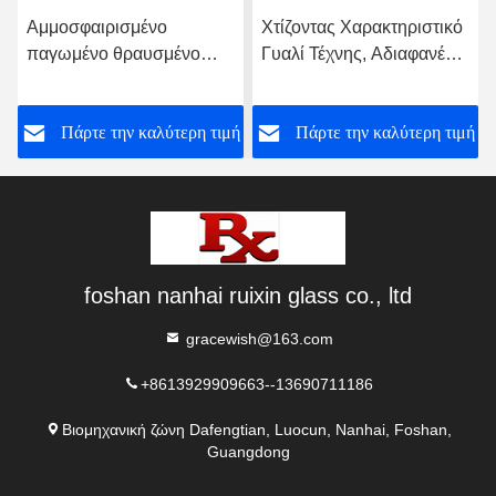
μοσφαιρισμένο
Χτίζοντας Χαρακτηριστικό
Διαχω
γωμένο θραυσμένο
Γυαλί Τέχνης, Αδιαφανές
Κατεσ
λί για το διαμέρισμα
Χρωματιστό Γυαλί
καλλιτ
θουσας και τραπεζαρίας
Γλυπτ
Πάρτε την καλύτερη τιμή
Πάρτε την καλύτερη τιμή
Πά
σύρμα
foshan nanhai ruixin glass co., ltd
gracewish@163.com
+8613929909663--13690711186
Βιομηχανική ζώνη Dafengtian, Luocun, Nanhai, Foshan,
Guangdong