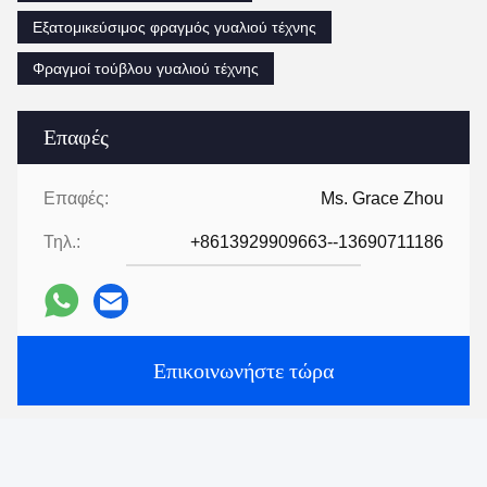
Εξατομικεύσιμος φραγμός γυαλιού τέχνης
Φραγμοί τούβλου γυαλιού τέχνης
Επαφές
Επαφές:
Ms. Grace Zhou
Τηλ.:
+8613929909663--13690711186
Επικοινωνήστε τώρα
Μας ταχυδρομήστε