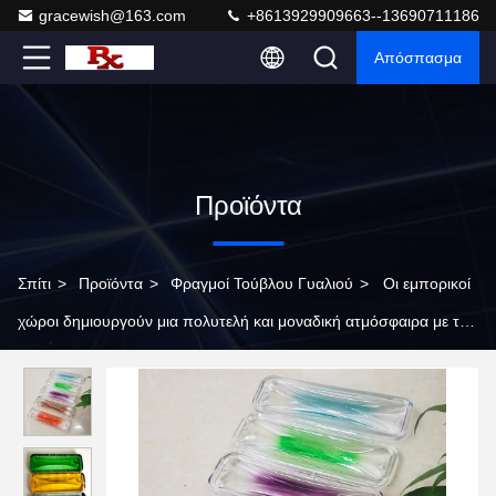
gracewish@163.com
+8613929909663--13690711186
Απόσπασμα
Προϊόντα
Σπίτι
>
Προϊόντα
>
Φραγμοί Τούβλου Γυαλιού
>
Οι εμπορικοί
χώροι δημιουργούν μια πολυτελή και μοναδική ατμόσφαιρα με τα
γυάλινα τούβλα