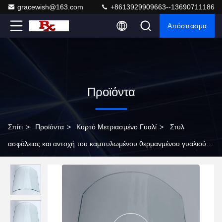
gracewish@163.com
+8613929909663--13690711186
Απόσπασμα
Προϊόντα
Σπίτι
>
Προϊόντα
>
Κυρτό Μετριασμένο Γυαλί
>
Στυλ
ασφάλειας και αντοχή του καμπυλωμένου θερμανμένου γυαλιού
για κατοικίες, εμπορικούς και δημόσιους χώρους