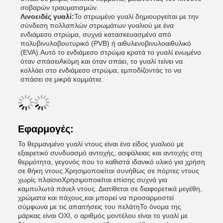
σοβαρών τραυματισμών.
Λινοειδές γυαλί:
Το στρωμένο γυαλί δημιουργείται με την
σύνδεση πολλαπλών στρωμάτων γυαλιού με ένα
ενδιάμεσο στρώμα, συχνά κατασκευασμένο από
πολυβινυλοβουτυρικό (PVB) ή αιθυλενοβινυλοαιθυλικό
(EVA).Αυτό το ενδιάμεσο στρώμα κρατά το γυαλί ενωμένο
όταν σπάσειΑκόμη και όταν σπάει, το γυαλί τείνει να
κολλάει στο ενδιάμεσο στρώμα, εμποδίζοντάς το να
σπάσει σε μικρά κομμάτια.
Εφαρμογές:
Το θερμανμένο γυαλί ντους είναι ένα είδος γυαλιού με
εξαιρετικό συνδυασμό αντοχής, ασφάλειας και αντοχής στη
θερμότητα, γεγονός που το καθιστά ιδανικό υλικό για χρήση
σε θήκη ντους.Χρησιμοποιείται συνήθως σε πόρτες ντους
χωρίς πλαίσιοΧρησιμοποιείται επίσης συχνά για
καμπυλωτά πάνελ ντους. Διατίθεται σε διαφορετικά μεγέθη,
χρώματα και πάχους,και μπορεί να προσαρμοστεί
σύμφωνα με τις απαιτήσεις του πελάτηΤο όνομα της
μάρκας είναι ΟΧΙ, ο αριθμός μοντέλου είναι το γυαλί με