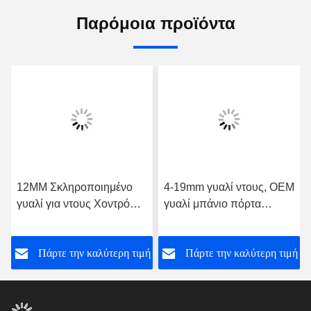
Παρόμοια προϊόντα
12MM Σκληροποιημένο
4-19mm γυαλί ντους, OEM
γυαλί για ντους Χοντρό
γυαλί μπάνιο πόρτα
γυαλί
υψηλής αντοχής
ή
Πάρτε την καλύτερη τιμή
Πάρτε την καλύτερη τιμή