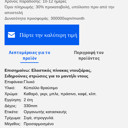
Χρόνος παράδοσης: 10-12 ημέρες
Όροι πληρωμής: 30% προκαταβολή, υπόλοιπο πριν από την
αποστολή
Δυνατότητα προσφοράς: 300000sqm/month
Πάρτε την καλύτερη τιμή
Λεπτομέρειες για το
Περιγραφή του
προϊόν
προϊόντος
Επισημαίνω:
Ελαστικός πίνακας ντουζιέρας
,
Σιδηρούνιες στρώσεις για το μαντήλι ντους
Επιφάνεια:
Γλυκό
Υλικό:
Κύπελλο θραύσιμο
Χρώμα:
Καθαρό, γκρι, μπλε, πράσινο, καφέ, κλπ.
Εγγύηση:
2 έτη
Δάχος:
330mm
Ετικέτα:
Οργανωτής κατασκευής
Τρίχωμα:
Σιγά, στρογγυλά.
Μέγεθος:
Προσαρμοσμένο