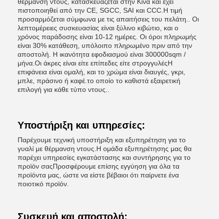
θέρμανση ντους, κατασκευάζεται στην Κίνα και έχει
πιστοποιηθεί από την CE, SGCC, SAI και CCC.Η τιμή
προσαρμόζεται σύμφωνα με τις απαιτήσεις του πελάτη.. Οι
λεπτομέρειες συσκευασίας είναι ξύλινο κιβώτιο, και ο
χρόνος παράδοσης είναι 10-12 ημέρες. Οι όροι πληρωμής
είναι 30% κατάθεση, υπόλοιπο πληρωμένο πριν από την
αποστολή. Η ικανότητα εφοδιασμού είναι 300000sqm /
μήνα.Οι άκρες είναι είτε επίπεδες είτε στρογγυλέςΗ
επιφάνεια είναι ομαλή, και το χρώμα είναι διαυγές, γκρι,
μπλε, πράσινο ή καφέ.το οποίο το καθιστά εξαιρετική
επιλογή για κάθε τύπο ντους..
Υποστήριξη και υπηρεσίες:
Παρέχουμε τεχνική υποστήριξη και εξυπηρέτηση για το
γυαλί με θέρμανση ντους.Η ομάδα εξυπηρέτησης μας θα
παρέχει υπηρεσίες εγκατάστασης και συντήρησης για το
προϊόν σαςΠροσφέρουμε επίσης εγγύηση για όλα τα
προϊόντα μας, ώστε να είστε βέβαιοι ότι παίρνετε ένα
ποιοτικό προϊόν.
Συσκευή και αποστολή: