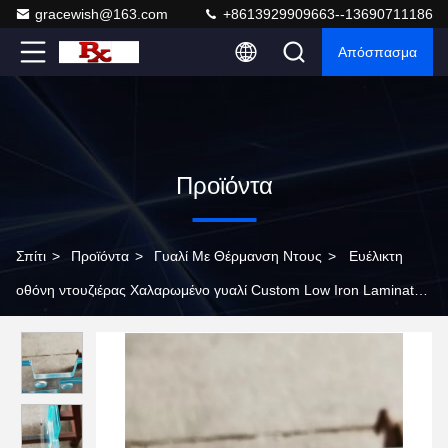
gracewish@163.com
+8613929909663--13690711186
Απόσπασμα
Προϊόντα
Σπίτι
>
Προϊόντα
>
Γυαλί Με Θέρμανση Ντους
>
Ευέλικτη
οθόνη ντουζιέρας Χαλαρωμένο γυαλί Custom Low Iron Laminated
Toughened Safety Glass Διαχωριστικό τοίχος