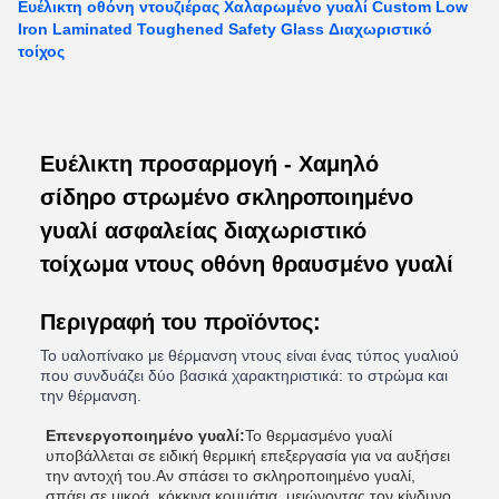
Ευέλικτη οθόνη ντουζιέρας Χαλαρωμένο γυαλί Custom Low
Iron Laminated Toughened Safety Glass Διαχωριστικό
τοίχος
Ευέλικτη προσαρμογή - Χαμηλό
σίδηρο στρωμένο σκληροποιημένο
γυαλί ασφαλείας διαχωριστικό
τοίχωμα ντους οθόνη θραυσμένο γυαλί
Περιγραφή του προϊόντος:
Το υαλοπίνακο με θέρμανση ντους είναι ένας τύπος γυαλιού
που συνδυάζει δύο βασικά χαρακτηριστικά: το στρώμα και
την θέρμανση.
Επενεργοποιημένο γυαλί:
Το θερμασμένο γυαλί
υποβάλλεται σε ειδική θερμική επεξεργασία για να αυξήσει
την αντοχή του.Αν σπάσει το σκληροποιημένο γυαλί,
σπάει σε μικρά, κόκκινα κομμάτια, μειώνοντας τον κίνδυνο