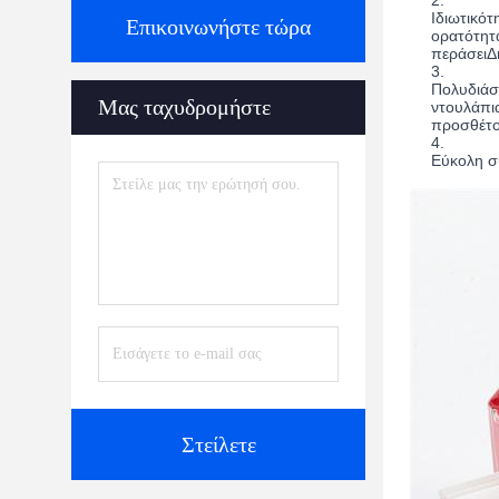
Ιδιωτικότ
Επικοινωνήστε τώρα
ορατότητα
περάσειΔι
Πολυδιάσ
Μας ταχυδρομήστε
ντουλάπια
προσθέτον
Εύκολη συ
Στείλετε