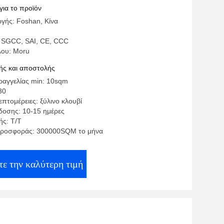
 διακοσμητική
για το προϊόν
γής: Foshan, Κίνα
 SGCC, SAI, CE, CCC
λου: Moru
ς και αποστολής
αγγελίας min: 10sqm
30
πτομέρειες: ξύλινο κλουβί
οσης: 10-15 ημέρες
ς: Τ/Τ
προσφοράς: 300000SQM το μήνα
ε την καλύτερη τιμή