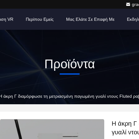
gr
ιση VR
Περίπου Εμείς
Μας Ελάτε Σε Επαφή Με
Εκδηλ
Προϊόντα
Η άκρη Γ διαμόρφωσε τη μετριασμένη παγωμένη γυαλί ντους Fluted ρ
Η άκρη Γ
γυαλί ντο