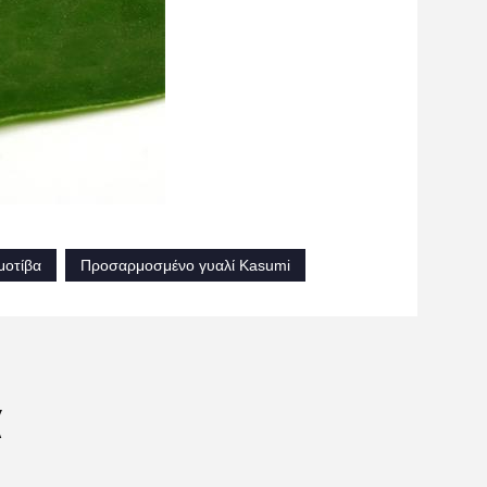
μοτίβα
Προσαρμοσμένο γυαλί Kasumi
α