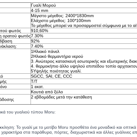
Γυαλί Μορού
4-15 mm
Μέγιστο μέγεθος: 2400*1830mm
Ελάχιστο μέγεθος: 100*100mm
Το μέγεθος μπορεί να προσαρμοστεί σύμφωνα με το αί
ατού φωτός
910,60%
η ορατού φωτός
7.30%
βίβαση
92%
νάκλαση:
7.40%
1Ηλιακό πάνελ
2Ηλιακό θερμαντήρα νερού
3. Ανώτερος κατασκευή εσωτερικής και εξωτερικής δι
4. θερμοκήπιο άλλο υψηλού επιπέδου τοπίο αρχιτεκτο
5Υψηλής ποιότητας γυαλί.
κό
SGCC, SAI, CE, CCC
μής
Τ/Τ
ένο
1 εκατ.
Κουτιά από ξύλο
2 εβδομάδες μετά την κατάθεση
άδοσης
ικά του γυαλιού τύπου Moru:
κληση: Το γυαλί με το μοτίβο Moru προσθέτει ένα μοναδικό και οπτικ
 χαρακτήρα στα παράθυρα, πόρτες, διαχωριστικά και άλλες γυάλινες επ