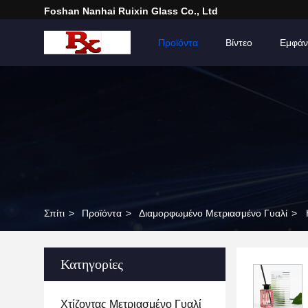
Foshan Nanhai Ruixin Glass Co., Ltd
Σπίτι
Προϊόντα
Βίντεο
Εμφάν
Σπίτι
>
Προϊόντα
>
Διαμορφωμένο Μετριασμένο Γυαλί
>
Κατηγορίες
Χτίζοντας Μετριασμένο Γυαλί