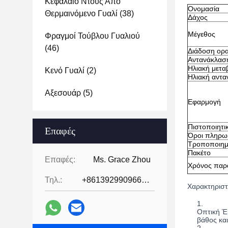
Κεφάλαιο Ντους Από
Ονομασία
Θερμαινόμενο Γυαλί
(38)
Δάχος
Μέγεθος
Φραγμοί Τούβλου Γυαλιού
(46)
Διάδοση ορ
Αντανάκλασ
Ηλιακή μετα
Κενό Γυαλί
(2)
Ηλιακή αντα
Αξεσουάρ
(5)
Εφαρμογή
Πιστοποιητι
Επαφές
Όροι πληρω
Τροποποιημ
Πακέτο
Επαφές:
Ms. Grace Zhou
Χρόνος παρ
Τηλ.:
+8613929909663--13690711186
Χαρακτηριστ
Οπτική Έκ
βάθος και