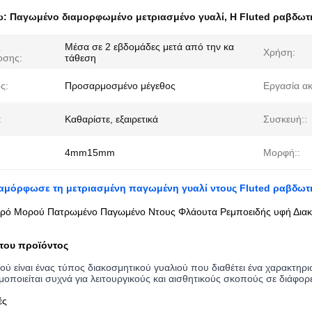
ω:
Παγωμένο διαμορφωμένο μετριασμένο γυαλί
,
Η Fluted ραβδωτ
ς
Μέσα σε 2 εβδομάδες μετά από την κα
Χρήση:
οσης:
τάθεση
ς:
Προσαρμοσμένο μέγεθος
Εργασία α
:
Καθαρίστε, εξαιρετικά
Συσκευή::
4mm15mm
Μορφή::
ιαμόρφωσε τη μετριασμένη παγωμένη γυαλί ντους Fluted ραβδωτ
ρό Μορού Πατρωμένο Παγωμένο Ντους Φλάουτα Ρεμποειδής υφή Διακο
του προϊόντος
ού είναι ένας τύπος διακοσμητικού γυαλιού που διαθέτει ένα χαρακτηρι
οποιείται συχνά για λειτουργικούς και αισθητικούς σκοπούς σε διάφορ
ές