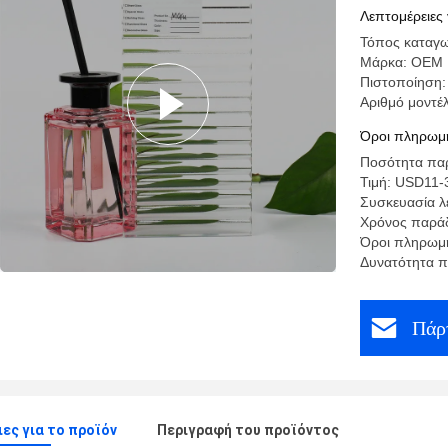
σύστασης
Λεπτομέρειες 
Τόπος καταγω
Μάρκα: OEM
Πιστοποίηση:
Αριθμό μοντέ
Όροι πληρωμή
Ποσότητα παρ
Τιμή: USD11-
Συσκευασία λε
Χρόνος παράδ
Όροι πληρωμή
Δυνατότητα 
Πάρτ
ες για το προϊόν
Περιγραφή του προϊόντος