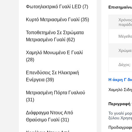
Φωτοηλεκτρικό Γυαλί LED
(7)
Επισημαίν
Κυρτό Μετριασμένο Γυαλί
(35)
Χρόνο
παράδ
Τοποθετημένο Σε Στρώματα
Μέγεθο
Μετριασμένο Γυαλί
(62)
Χρώμα
Χαμηλό Μονωμένο Ε Γυαλί
(28)
Δάχος:
Επενδύσεις Σε Ηλεκτρική
Ενέργεια
(39)
Η άκρη Γ δ
Χαμηλό Σιδη
Μετριασμένη Πόρτα Γυαλιού
(31)
Περιγραφή 
Διάφραγμα Ντους Από
Το γυαλί μορ
ξύλου.Χρησιμ
Θραύσιμο Γυαλί
(31)
Προδιαγραφ