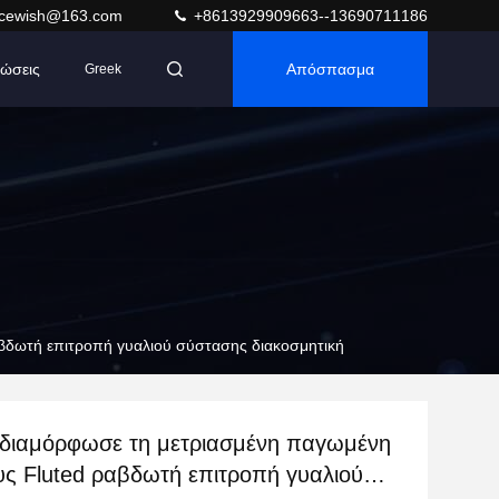
acewish@163.com
+8613929909663--13690711186
ώσεις
Απόσπασμα
Greek
αβδωτή επιτροπή γυαλιού σύστασης διακοσμητική
 διαμόρφωσε τη μετριασμένη παγωμένη
υς Fluted ραβδωτή επιτροπή γυαλιού