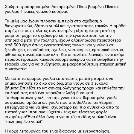
Χρώμα προσαρμοσμένο Λακαρισμένο Πίσω βαμμένο Πίνακες
γυαλιού Πίνακες γυαλιού κουζίνας
Τα μέλη μας έχουν πλούσια εμπειρία στο σχεδιασμό
διαχωριστικών, έξυπνο γυαλί και εγκαταστάσεις ταινιών.Η ομάδα
παρέχει στους πελάτες συντονισμένη εξυπηρέτηση από τη
μέτρηση μέχρι το σχεδιασμό και την εγκατάσταση και την
υπηρεσία μετά την πώληση. έχουν ολοκληρώσει περισσότερα
από 500 έργα όπως εγκαταστάσεις ταινιών και γυαλιού σε
ξενοδοχεία, αεροδρόμια, σχολεία, νοσοκομεία, εμπορικά κέντρα,
αίθουσες συνεδριάσεων κλπ. Και οι πελάτες λιανικής είναι ακόμη
περισσότεροι.Σας καλωσορίζουμε ειλικρινά να επισκεφθείτε την
εταιρεία μας για να συζητήσουμε μακροπρόθεσμη επιχειρηματική
συνεργασία.
Με αυτά τα όμορφα γυαλιά εκτύπωσης μετάξι μπορείτε να
δημιουργήσετε το δικό σας δωματίο ντους σε 3 εύκολα
βήματα.Επιλέξτε το κιτ συναρμολόγησης τροχιά και επιλέξτε την
επιλογή σας από ένα ταιριάζουν λαβή ή κουμπί.
Το θερμασμένο γυαλί, επίσης γνωστό ως θερμασμένο γυαλί
ασφαλείας, ορίζεται ως γυαλί που υποβάλλεται σε θερμική
επεξεργασία για να είναι ισχυρότερο και πιο ανθεκτικό από το
τυπικό γυαλί που αναψύχεται - έως και τέσσερις φορές
ισχυρότερο!Ένα άλλο όνομα για αυτό το είδος γυαλιού είναι
"σκληρωμένο γυαλί"
Η αρχή λειτουργίας του είναι διαφανής με ενεργοποίηση,