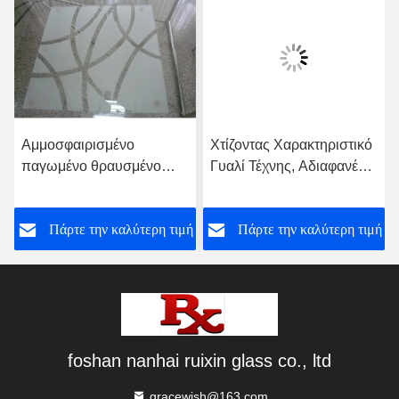
Αμμοσφαιρισμένο
Χτίζοντας Χαρακτηριστικό
παγωμένο θραυσμένο
Γυαλί Τέχνης, Αδιαφανές
γυαλί για το διαμέρισμα
Χρωματιστό Γυαλί
αίθουσας και τραπεζαρίας
ή
Πάρτε την καλύτερη τιμή
Πάρτε την καλύτερη τιμή
foshan nanhai ruixin glass co., ltd
gracewish@163.com