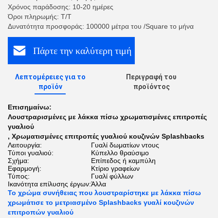
Χρόνος παράδοσης: 10-20 ημέρες
Όροι πληρωμής: Τ/Τ
Δυνατότητα προσφοράς: 100000 μέτρα του /Square το μήνα
Πάρτε την καλύτερη τιμή
Λεπτομέρειες για το
Περιγραφή του
προϊόν
προϊόντος
Επισημαίνω:
Λουστραρισμένες με λάκκα πίσω χρωματισμένες επιτροπές
γυαλιού
,
Χρωματισμένες επιτροπές γυαλιού κουζινών Splashbacks
Λειτουργία:
Γυαλί δωματίων ντους
Τύποι γυαλιού:
Κύπελλο θραύσιμο
Σχήμα:
Επίπεδος ή καμπύλη
Εφαρμογή:
Κτίριο γραφείων
Τύπος:
Γυαλί φύλλων
Ικανότητα επίλυσης έργων:
Άλλα
Το χρώμα συνήθειας που λουστραρίστηκε με λάκκα πίσω
χρωμάτισε το μετριασμένο Splashbacks γυαλί κουζινών
επιτροπών γυαλιού