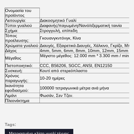
Ονομασία του
προϊόντος
Λειτουργία:
Διακοσμητικό Γυαλί
Τύποι γυαλιού
Διαφανής/παγωμένη/Νανό/εξερματική ταινία
Σχήμα:
Στρογγυλή, επίπεδη
Τόπος
Γκουανγκντόνγκ, Κίνα
προέλευσης:
Χρώματα γυαλιού
Διαυγές, Εξαιρετικά Διαυγές, Χάλκινο, Γκρίζο, Μπλ
Δάχος
4mm, 5mm, 6mm, 8mm, 10mm, 12mm, 15mm και
Μέγιστο μέγεθος: 12.000 mm * 3.300 mm / min.
Μέγεθος
Πιστοποιητικό:
CCC, BS6206, SGCC, ANSI, EN12150
Συσκευή:
Κουτί από στερεόπλαστο
Χρόνος
10-20 ημέρες
παραγωγής:
Ικανότητα
100000 τετραγωνικά μέτρα ανά μήνα
εφοδιασμού:
Λιμάνι
Φωσάν, Σεν Τζεν.
Πλεονέκτημα
Tags:
Μετριασμένο κλίση γυαλί τέχνης