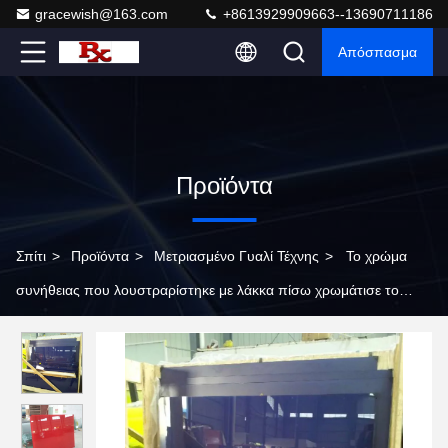
gracewish@163.com
+8613929909663--13690711186
Απόσπασμα
Προϊόντα
Σπίτι
>
Προϊόντα
>
Μετριασμένο Γυαλί Τέχνης
>
Το χρώμα
συνήθειας που λουστραρίστηκε με λάκκα πίσω χρωμάτισε το
μετριασμένο Splashbacks γυαλί κουζινών επιτροπών γυαλιού