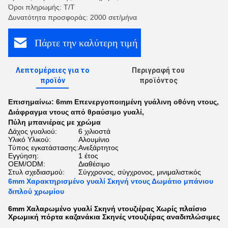
Όροι πληρωμής: Τ/Τ
Δυνατότητα προσφοράς: 2000 σετ/μήνα
Πάρτε την καλύτερη τιμή
Λεπτομέρειες για το
Περιγραφή του
προϊόν
προϊόντος
Επισημαίνω:
6mm Επενεργοποιημένη γυάλινη οθόνη ντους
,
Διάφραγμα ντους από θραύσιμο γυαλί
,
Πύλη μπανιέρας με χρώμα
Δάχος γυαλιού:
6 χιλιοστά
Υλικό Υλικού:
Αλουμίνιο
Τύπος εγκατάστασης:
Ανεξάρτητος
Εγγύηση:
1 έτος
OEM/ODM:
Διαθέσιμο
Στυλ σχεδιασμού:
Σύγχρονος, σύγχρονος, μινιμαλιστικός
6mm Χαρακτηρισμένο γυαλί Σκηνή ντους Δωμάτιο μπάνιου
διπλού χρωμίου
6mm Χαλαρωμένο γυαλί Σκηνή ντουζιέρας Χωρίς πλαίσιο
Χρωμική πόρτα καζανάκια Σκηνές ντουζιέρας αναδιπλώσιμες