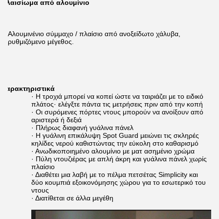
Πλαισίωμα από αλουμίνιο
Αλουμινένιο σύμμαχο / πλαίσιο από ανοξείδωτο χάλυβα,
ρυθμιζόμενο μέγεθος.
Χαρακτηριστικά
· Η τροχιά μπορεί να κοπεί ώστε να ταιριάζει με το ειδικό
πλάτος· ελέγξτε πάντα τις μετρήσεις πριν από την κοπή
· Οι συρόμενες πόρτες ντους μπορούν να ανοίξουν από
αριστερά ή δεξιά
· Πλήρως διαφανή γυάλινα πάνελ
· Η γυάλινη επικάλυψη Spot Guard μειώνει τις σκληρές
κηλίδες νερού καθιστώντας την εύκολη στο καθαρισμό
· Ανωδικοποιημένο αλουμίνιο με ματ ασημένιο χρώμα
· Πύλη ντουζιέρας με απλή άκρη και γυάλινα πάνελ χωρίς
πλαίσιο
· Διαθέτει μια λαβή με το πέλμα πετσέτας Simplicity και
δύο κουμπιά εξοικονόμησης χώρου για το εσωτερικό του
ντους
· Διατίθεται σε άλλα μεγέθη