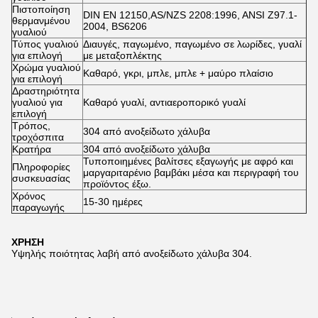
Πιστοποίηση
DIN EN 12150,AS/NZS 2208:1996, ANSI Z97.1-
θερμανμένου
2004, BS6206
γυαλιού
Τύπος γυαλιού
Διαυγές, παγωμένο, παγωμένο σε λωρίδες, γυαλί
για επιλογή
με μεταξοπλέκτης
Χρώμα γυαλιού
Καθαρό, γκρι, μπλε, μπλε + μαύρο πλαίσιο
για επιλογή
Δραστηριότητα
γυαλιού για
Καθαρό γυαλί, αντιαεροπορικό γυαλί
επιλογή
Τρόπος,
304 από ανοξείδωτο χάλυβα
τροχόσπιτα
Κρατήρα
304 από ανοξείδωτο χάλυβα
Τυποποιημένες βαλίτσες εξαγωγής με αφρό και
Πληροφορίες
μαργαριταρένιο βαμβάκι μέσα και περιγραφή του
συσκευασίας
προϊόντος έξω.
Χρόνος
15-30 ημέρες
παραγωγής
ΧΡΗΣΗ
Υψηλής ποιότητας λαβή από ανοξείδωτο χάλυβα 304.