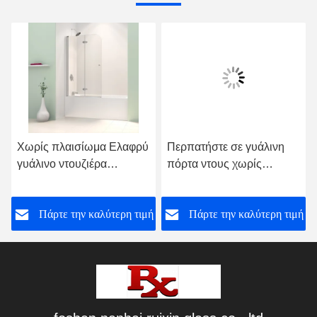
Χωρίς πλαισίωμα Ελαφρύ
Περπατήστε σε γυάλινη
γυάλινο ντουζιέρα
πόρτα ντους χωρίς
Χρωματισμένο χρώμα για
πλαίσιο σχεδιασμός
μπανιέρα
γυαλισμένη άκρη
ή
Πάρτε την καλύτερη τιμή
Πάρτε την καλύτερη τιμή