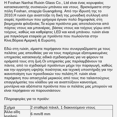
Η Foshan Nanhai Ruixin Glass Co., Ltd είναι ένας κορυφαίος
κατασκευαστής συσκευών μπάνιου και ντους. Βρισκόμαστε στην
πόλη Foshan, επαρχία Guangdong. Από την ίδρυσή της το
2010,Η ruixin έχει αναπτύξει τη δική της μοναδική συλλογή από
σειρές προϊόντων που γρήγορα έγιναν πολύ δημοφιλείς στη
βιομηχανία φιλοξενίας.Τα κύρια προϊόντα μας αποτελούνται από
πόρτες ντους και μπανιέρας, βάσεις ντους και τοίχους γύρω από
τοίχους, καθώς και καθρέφτες LED και κενά μπάνιου. ruixin είναι
μια παγκόσμια εταιρεία με προϊόντα που πωλούνται στην
Κίνα,Βόρεια Αμερική & Ευρώπη.
Εδώ στη ruixin, είμαστε περήφανοι που συνεργαζόμαστε με τους
πελάτες μας απευθείας για να τους παρέχουμε εξατομικευμένες
υπηρεσίες κατασκευής ειδικά σχεδιασμένες για να φέρουν τα
οράματά τους στη ζωή.Οι υπηρεσίες μας περιλαμβάνουν τα
πάντα, από το σχεδιασμό προϊόντων μέχρι την παραγωγή, καθώς
και την εγγύηση υψηλής ποιότητας και τεχνική υποστήριξη για την
ικανοποίηση των προσδοκιών του πελάτη.Η. ruixin είναι
περήφανη που απασχολεί μερικούς από τους πιο ταλαντούχους
επαγγελματίες του κλάδου για να αναπτύξουν καινοτόμα,
μοντέρνα και αξιόπιστα προϊόντα που οι πελάτες μας μπορούν να
είναι περήφανοι να παρουσιάσουν.
Πληροφορίες για το προϊόν:
Σχήμα
2 σταθερά πάνελ, 1 διακινούμενο ντους
Άλλα είδη
6 mm/8 mm
γυαλιού