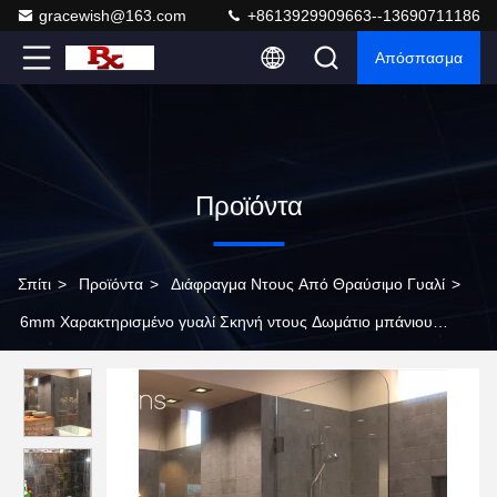
gracewish@163.com
+8613929909663--13690711186
Απόσπασμα
Προϊόντα
Σπίτι
>
Προϊόντα
>
Διάφραγμα Ντους Από Θραύσιμο Γυαλί
>
6mm Χαρακτηρισμένο γυαλί Σκηνή ντους Δωμάτιο μπάνιου
διπλού χρωμίου