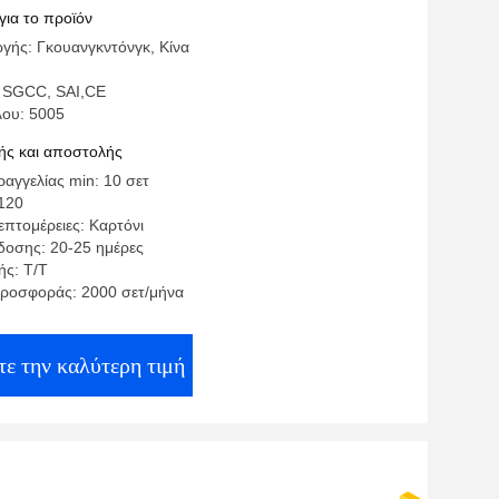
τους
για το προϊόν
γής: Γκουανγκντόνγκ, Κίνα
 SGCC, SAI,CE
λου: 5005
ς και αποστολής
αγγελίας min: 10 σετ
120
επτομέρειες: Καρτόνι
οσης: 20-25 ημέρες
ς: Τ/Τ
ροσφοράς: 2000 σετ/μήνα
ε την καλύτερη τιμή