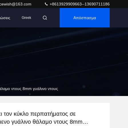
acewish@163.com
+8613929909663--13690711186
ώσεις
Απόσπασμα
Greek
θάλαμο ντους 8mm γυάλινο ντους
ει τον κύκλο περπατήματος σε
μενο γυάλινο θάλαμο ντους 8mm