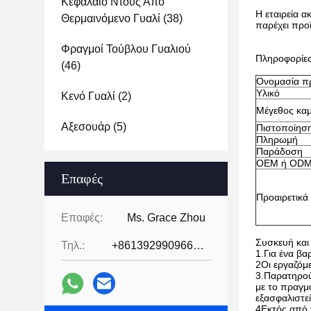
Κεφάλαιο Ντους Από
Η εταιρεία 
Θερμαινόμενο Γυαλί
(38)
παρέχει προ
Φραγμοί Τούβλου Γυαλιού
Πληροφορίες
(46)
Ονομασία π
Υλικό
Κενό Γυαλί
(2)
Μέγεθος καμ
Αξεσουάρ
(5)
Πιστοποίησ
Πληρωμή
Παράδοση
OEM ή OD
Επαφές
Προαιρετικά
Επαφές:
Ms. Grace Zhou
Συσκευή και
Τηλ.:
+8613929909663--13690711186
1.Για ένα βα
2Οι εργαζόμ
3.Παρατηρού
με το πραγμ
εξασφαλιστεί
4Εκτός από 