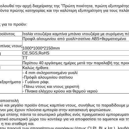
ακολουθεί την αρχή διαχείρισης της "Πρώτη ποιότητα, πρώτη εξυπηρέτη
ϊόντα πρώτης κατηγορίας και την καλύτερη εξυπηρέτηση για τους πελάτ
 για το προϊόν:
ροϊόντος
Ιταλία ντουζιέρα καμπίνα μπάνιο ντουζιέρα με συρόμενη π
Προφίλ αλουμινίου από γυαλί+σατίνιο ABS+θερματισμένο
πίνας ντους
1000*1000*2150mm
η
CE,SGS,RoHS
ΤΤ
Περίπου 40 εργάσιμες ημέρες μετά την παραλαβή της πρ
M
Καλώς ήρθατε.
- 4 mm σκληροποιημένο γυαλί
-Πρόφίλ αλουμινίου σατίνου
 εξαρτήματα
- Γυάλινο ράφι.
-Πάνω ντους και ντους χειριστή
- Πίνακα ελέγχου κρύου και θερμού νερού
 αποστολή
ρύ και μεγάλο προϊόν όπως καμπίνα ντους, συνήθως το παραδίδουμε με π
ενοι μας έχουν πλούσια εμπειρία στην κατασκευή φορτώσεων.
με επίσης πάντα το εσωτερικό μέγεθος ενός πραγματικού εμπορευματ
ατικό εσωτερικό χώρο του κοντέιερ για να αποφασίσει το squence και
 η πιο σταθερή και.
την παροχή των απαραίτητων εγγράφων (όπως CI,PL,BL κ.λπ.), λαμβάνο