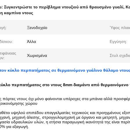
ω:
Συγκεντρώστε το περίβλημα ντουζιού από θραυσμένο γυαλί
,
Κ
η καμπίνα ντους
γή:
Ξενοδοχείο
Ύφος πλαι
δίσκου:
Άλλα
Εγγύηση:
πιφάνειας
Χωρισμένα
Στυλ σχεδι
ων:
 τον κύκλο περπατήματος σε θερμαινόμενο γυάλινο θάλαμο ντου
 κύκλο περπατήματος στο ντους 8mm διαμάντι από θερμαινόμενο 
ς πόρτες ντους όχι μόνο φαίνονται υπέροχες στα μπάνια αλλά προσφέρ
ξοικονόμησης χώρου
διαθέτει υψηλού επιπέδου επαγγελματίες τεχνικούς και προηγμένους ε
χανή, μηχανή άλεσης, στρογγυλομηχανή με όργανο και μετρητή, μηχαν
ργασία υδραυλικών υλών, η ετήσια παραγωγική ικανότητά της είναι πε
0% για εξαγωγή.