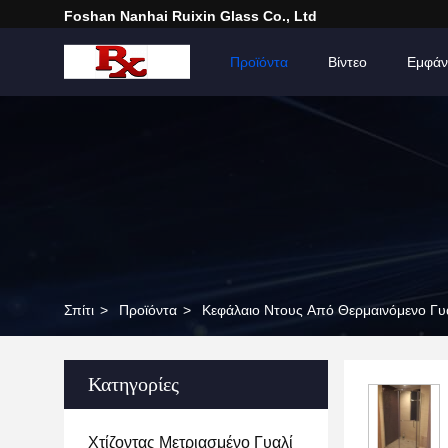
Foshan Nanhai Ruixin Glass Co., Ltd
Σπίτι
Προϊόντα
Βίντεο
Εμφάν
Σπίτι
>
Προϊόντα
>
Κεφάλαιο Ντους Από Θερμαινόμενο Γυ
Κατηγορίες
Χτίζοντας Μετριασμένο Γυαλί