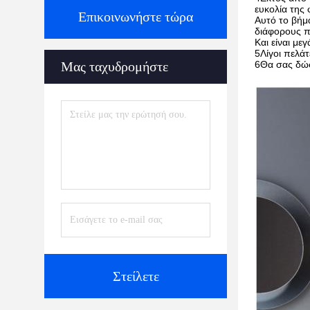
ευκολία της
Επικοινωνήστε τώρα
Αυτό το βήμα
διάφορους π
Και είναι με
5Λίγοι πελά
Μας ταχυδρομήστε
6Θα σας δώσ
Στείλετε