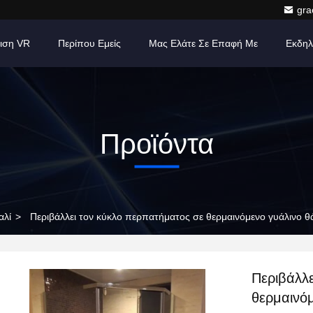
gr
ιση VR
Περίπου Εμείς
Μας Ελάτε Σε Επαφή Με
Εκδηλ
Προϊόντα
αλί
>
Περιβάλλει τον κύκλο περπατήματος σε θερμαινόμενο γυάλινο 
Περιβάλλ
θερμαινό