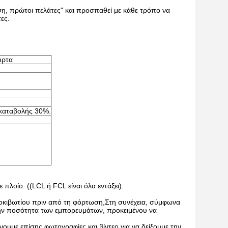
ση, πρώτοι πελάτες" και προσπαθεί με κάθε τρόπο να
ες.
όρτα
οκαταβολής 30%.
λοίο. ((LCL ή FCL είναι όλα εντάξει).
οκιβωτίου πριν από τη φόρτωση,Στη συνέχεια, σύμφωνα
 την ποσότητα των εμπορευμάτων, προκειμένου να
υμε επίσης φωτογραφίες και βίντεο για να δείξουμε την