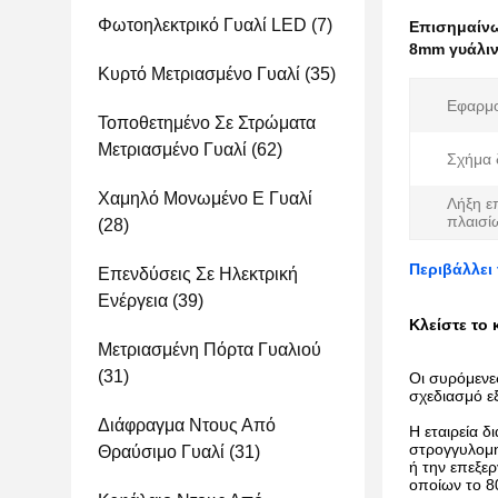
Φωτοηλεκτρικό Γυαλί LED
(7)
Επισημαίν
8mm γυάλιν
Κυρτό Μετριασμένο Γυαλί
(35)
Εφαρμο
Τοποθετημένο Σε Στρώματα
Μετριασμένο Γυαλί
(62)
Σχήμα 
Χαμηλό Μονωμένο Ε Γυαλί
Λήξη ε
πλαισί
(28)
Περιβάλλει
Επενδύσεις Σε Ηλεκτρική
Ενέργεια
(39)
Κλείστε το
Μετριασμένη Πόρτα Γυαλιού
(31)
Οι συρόμενε
σχεδιασμό ε
Διάφραγμα Ντους Από
Η εταιρεία 
στρογγυλομη
Θραύσιμο Γυαλί
(31)
ή την επεξε
οποίων το 8