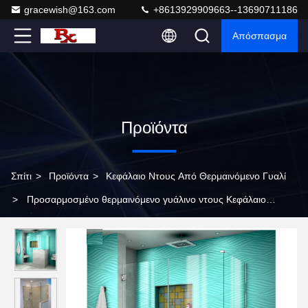
gracewish@163.com
+8613929909663--13690711186
Απόσπασμα
Προϊόντα
Σπίτι
>
Προϊόντα
>
Κεφάλαιο Ντους Από Θερμαινόμενο Γυαλί
>
Προσαρμοσμένο θερμαινόμενο γυάλινο ντους Κεφάλαιο
τετράγωνο Διαυγές θερμαινόμενο γυάλινο ντους