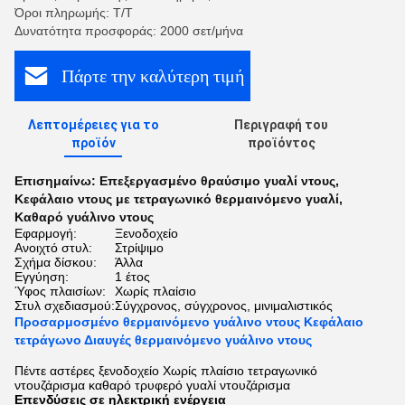
Όροι πληρωμής: Τ/Τ
Δυνατότητα προσφοράς: 2000 σετ/μήνα
Πάρτε την καλύτερη τιμή
Λεπτομέρειες για το
Περιγραφή του
προϊόν
προϊόντος
Επισημαίνω:
Επεξεργασμένο θραύσιμο γυαλί ντους
,
Κεφάλαιο ντους με τετραγωνικό θερμαινόμενο γυαλί
,
Καθαρό γυάλινο ντους
Εφαρμογή:
Ξενοδοχείο
Ανοιχτό στυλ:
Στρίψιμο
Σχήμα δίσκου:
Άλλα
Εγγύηση:
1 έτος
Ύφος πλαισίων:
Χωρίς πλαίσιο
Στυλ σχεδιασμού:
Σύγχρονος, σύγχρονος, μινιμαλιστικός
Προσαρμοσμένο θερμαινόμενο γυάλινο ντους Κεφάλαιο
τετράγωνο Διαυγές θερμαινόμενο γυάλινο ντους
Πέντε αστέρες ξενοδοχείο Χωρίς πλαίσιο τετραγωνικό
ντουζάρισμα καθαρό τρυφερό γυαλί ντουζάρισμα
Επενδύσεις σε ηλεκτρική ενέργεια