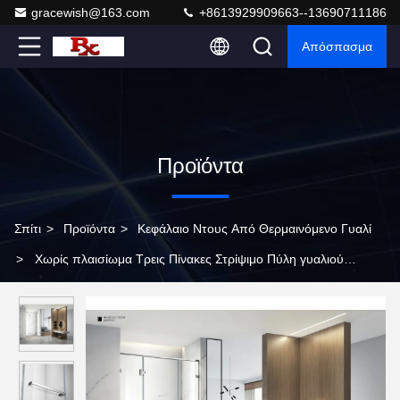
gracewish@163.com
+8613929909663--13690711186
Απόσπασμα
Προϊόντα
Σπίτι
>
Προϊόντα
>
Κεφάλαιο Ντους Από Θερμαινόμενο Γυαλί
>
Χωρίς πλαισίωμα Τρεις Πίνακες Στρίψιμο Πύλη γυαλιού
Διαφανές Χίνγκιγκ Χόινγκ