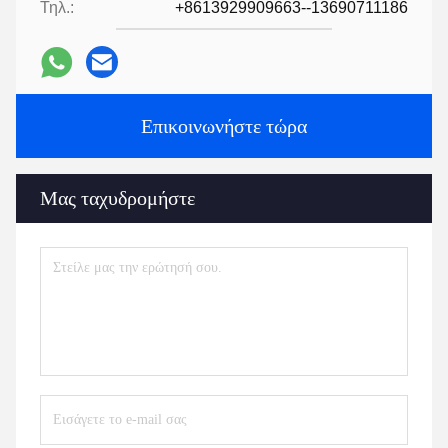
Τηλ.:
+8613929909663--13690711186
Επικοινωνήστε τώρα
Μας ταχυδρομήστε