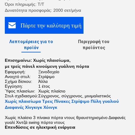
Όροι πληρωμής: Τ/Τ
Δυνατότητα προσφοράς: 2000 σετ/μήνα
Πάρτε την καλύτερη τιμή
Λεπτομέρειες για το
Περιγραφή του
προϊόν
προϊόντος
Επισημαίνω:
Χωρίς πλαισίωμα
,
με τρείς πάνελ κινούμενη γυάλινη πόρτα
Εφαρμογή:
Ξενοδοχείο
Ανοιχτό στυλ:
Στρίψιμο
Σχήμα δίσκου:
Άλλα
Εγγύηση:
1 έτος
Ύφος πλαισίων:
Χωρίς πλαίσιο
Στυλ σχεδιασμού:
Σύγχρονος, σύγχρονος, μινιμαλιστικός
Χωρίς πλαισίωμα Τρεις Πίνακες Στρίψιμο Πύλη γυαλιού
Διαφανές Χίνγκιγκ Χόινγκ
Χωρίς πλαίσιο 3 πίνακα πόρτα ντους θραυστηρισμένο Διαφανές
γυαλί Χιντζά swing πόρτα ντους
Επενδύσεις σε ηλεκτρική ενέργεια