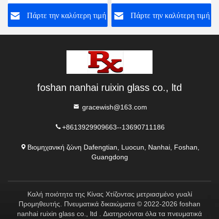
εξατομικευμένα ντους
Καμπυλότητα του Χώρου,
ή
Πάρτε την καλύτερη τιμή
Πάρτε την καλύτερη τιμή
Ενσωματώνοντας
Μινιμαλιστική Αισθητική
και Πρακτικές Λειτουργίες
foshan nanhai ruixin glass co., ltd
gracewish@163.com
+8613929909663--13690711186
Βιομηχανική ζώνη Dafengtian, Luocun, Nanhai, Foshan,
Guangdong
Καλή ποιότητα της Κίνας Χτίζοντας μετριασμένο γυαλί
Προμηθευτής. Πνευματικά δικαιώματα © 2022-2026 foshan
nanhai ruixin glass co., ltd . Διατηρούνται όλα τα πνευματικά