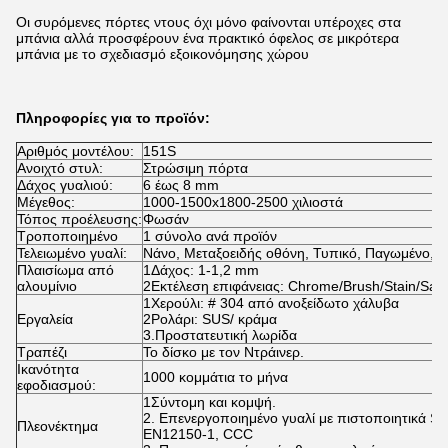
Οι συρόμενες πόρτες ντους όχι μόνο φαίνονται υπέροχες στα
μπάνια αλλά προσφέρουν ένα πρακτικό όφελος σε μικρότερα
μπάνια με το σχεδιασμό εξοικονόμησης χώρου
Πληροφορίες για το προϊόν:
Αριθμός μοντέλου:
151S
Ανοιχτό στυλ:
Στρώσιμη πόρτα
Δάχος γυαλιού:
6 έως 8 mm
Μέγεθος:
1000-1500x1800-2500 χιλιοστά
Τόπος προέλευσης:
Φωσάν
Τροποποιημένο
1 σύνολο ανά προϊόν
Τελειωμένο γυαλί:
Νάνο, Μεταξοειδής οθόνη, Τυπικό, Παγωμένο, εκ
Πλαισίωμα από
1Δάχος: 1-1,2 mm
αλουμίνιο
2Εκτέλεση επιφάνειας: Chrome/Brush/Stain/Sand
1Χερούλι: # 304 από ανοξείδωτο χάλυβα
Εργαλεία
2Ρολάρι: SUS/ κράμα
3.Προστατευτική λωρίδα
Τραπέζι
Το δίσκο με τον Ντράινερ.
Ικανότητα
1000 κομμάτια το μήνα
εφοδιασμού:
1Σύντομη και κομψή.
2. Επενεργοποιημένο γυαλί με πιστοποιητικά S
Πλεονέκτημα
EN12150-1, CCC