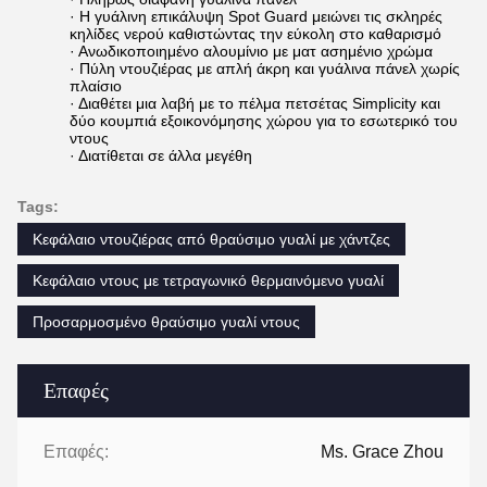
· Η γυάλινη επικάλυψη Spot Guard μειώνει τις σκληρές
κηλίδες νερού καθιστώντας την εύκολη στο καθαρισμό
· Ανωδικοποιημένο αλουμίνιο με ματ ασημένιο χρώμα
· Πύλη ντουζιέρας με απλή άκρη και γυάλινα πάνελ χωρίς
πλαίσιο
· Διαθέτει μια λαβή με το πέλμα πετσέτας Simplicity και
δύο κουμπιά εξοικονόμησης χώρου για το εσωτερικό του
ντους
· Διατίθεται σε άλλα μεγέθη
Tags:
Κεφάλαιο ντουζιέρας από θραύσιμο γυαλί με χάντζες
Κεφάλαιο ντους με τετραγωνικό θερμαινόμενο γυαλί
Προσαρμοσμένο θραύσιμο γυαλί ντους
Επαφές
Επαφές:
Ms. Grace Zhou