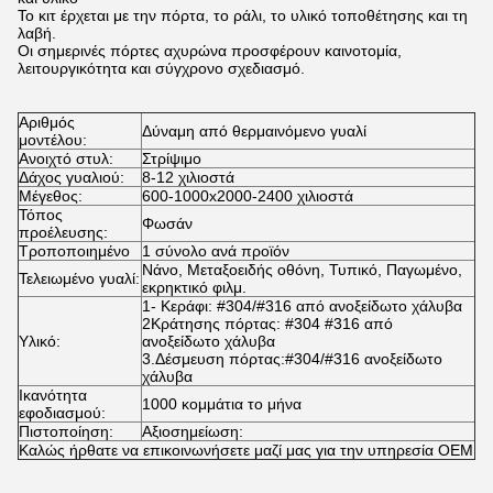
Το κιτ έρχεται με την πόρτα, το ράλι, το υλικό τοποθέτησης και τη
λαβή.
Οι σημερινές πόρτες αχυρώνα προσφέρουν καινοτομία,
λειτουργικότητα και σύγχρονο σχεδιασμό.
Αριθμός
Δύναμη από θερμαινόμενο γυαλί
μοντέλου:
Ανοιχτό στυλ:
Στρίψιμο
Δάχος γυαλιού:
8-12 χιλιοστά
Μέγεθος:
600-1000x2000-2400 χιλιοστά
Τόπος
Φωσάν
προέλευσης:
Τροποποιημένο
1 σύνολο ανά προϊόν
Νάνο, Μεταξοειδής οθόνη, Τυπικό, Παγωμένο,
Τελειωμένο γυαλί:
εκρηκτικό φιλμ.
1- Κεράφι: #304/#316 από ανοξείδωτο χάλυβα
2Κράτησης πόρτας: #304 #316 από
Υλικό:
ανοξείδωτο χάλυβα
3.Δέσμευση πόρτας:#304/#316 ανοξείδωτο
χάλυβα
Ικανότητα
1000 κομμάτια το μήνα
εφοδιασμού:
Πιστοποίηση:
Αξιοσημείωση:
Καλώς ήρθατε να επικοινωνήσετε μαζί μας για την υπηρεσία OEM