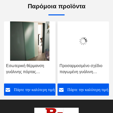
Παρόμοια προϊόντα
Εσωτερική θέρμανση
Προσαρμοσμένο σχέδιο
γυάλινης πόρτας
παγωμένη γυάλινη
παγωμένο OEM υψηλή
συρόμενη πόρτα
ενίσχυση ηχητική
προετοιμασμένη αχυρώνα
ή
Πάρτε την καλύτερη τιμή
Πάρτε την καλύτερη τιμή
προστασία
με εξοπλισμό