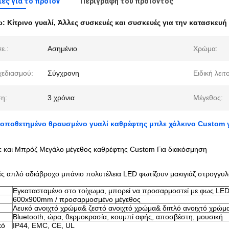
ες για το προϊόν
Περιγραφή του προϊόντος
ω:
Κίτρινο γυαλί
,
Άλλες συσκευές και συσκευές για την κατασκευ
ε.:
Ασημένιο
Χρώμα:
χεδιασμού:
Σύγχρονη
Ειδική λειτ
η:
3 χρόνια
Μέγεθος:
 τοποθετημένο θραυσμένο γυαλί καθρέφτης μπλε χάλκινο Custom
και Μπρόζ Μεγάλο μέγεθος καθρέφτης Custom Για διακόσμηση
ές απλό αδιάβροχο μπάνιο πολυτέλεια LED φωτίζουν μακιγιάζ στρογγ
Εγκατασταμένο στο τοίχωμα, μπορεί να προσαρμοστεί με φως LED
600x900mm / προσαρμοσμένο μέγεθος
Λευκό ανοιχτό χρώμα& ζεστό ανοιχτό χρώμα& διπλό ανοιχτό χρώμ
Bluetooth, ώρα, θερμοκρασία, κουμπί αφής, αποσβέστη, μουσική
κό
IP44, EMC, CE, UL