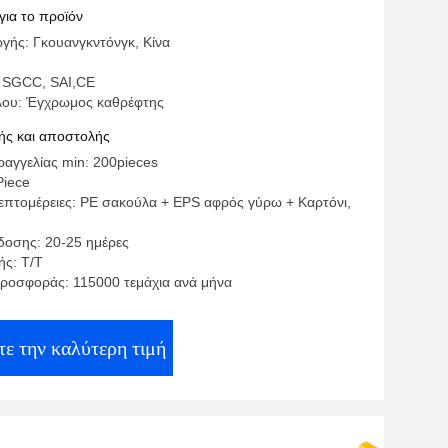
για το προϊόν
γής: Γκουανγκντόνγκ, Κίνα
 SGCC, SAI,CE
λου: Έγχρωμος καθρέφτης
ς και αποστολής
αγγελίας min: 200pieces
Piece
επτομέρειες: PE σακούλα + EPS αφρός γύρω + Καρτόνι,
οσης: 20-25 ημέρες
ς: Τ/Τ
ροσφοράς: 115000 τεμάχια ανά μήνα
ε την καλύτερη τιμή