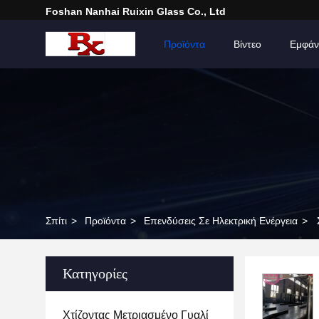
Foshan Nanhai Ruixin Glass Co., Ltd
Σπίτι
Προϊόντα
Βίντεο
Εμφάν
Σπίτι
>
Προϊόντα
>
Επενδύσεις Σε Ηλεκτρική Ενέργεια
>
Κατηγορίες
Χτίζοντας Μετριασμένο Γυαλί