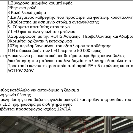
1.Σύγχρονο μειωμένο κουμπί αφής
2Ψηφιακό ρολόι
3.Καλό λευκό χρώμα
4.Επιλεγμένος καθρέφτης που προσφέρει μια φωτεινή, κρυστάλλιν
5.Καθρέφτης με ασημένιο στρώμα αντανάκλασης
6- Σύρματα απευθείας στον τοίχο.
7.LED φωτισμένο γυαλί του μπάνιου
8.Συμμόρφωση με την ROHS,Ασφαλής, Περιβαλλοντική και Αδιάβρ
9Κρεμάται οριζόντια ή κατακόρυφα
10Συμπεριλαμβανομένου του εξοπλισμού τοποθέτησης
11Η διάρκεια ζωής των LED περίπου 50.000 ώρες
όπτη
Επικοινωνία με ακουστικό, αισθητήρα υπέρυθρης ακτινοβολίας
Διακόσμηση του μπάνιου του ξενοδοχείου· πλυντήριο/τουαλέτα· σπίτ
Προστασία κώνου + προστασία από αφρό PE + 5 στρώσεις κυματοει
AC110V-240V
εθος κατάλληλο για αυτοκόψιμο ή ξύρισμα
ενη γωνία θέασης
ενη βάση για να βάζετε εργαλεία μακιγιάζ και προϊόντα φροντίδας του
α LED, χαμηλώσιμα με αισθητήρα αφής
βάνεται προσαρμογός ισχύος 12V/1A