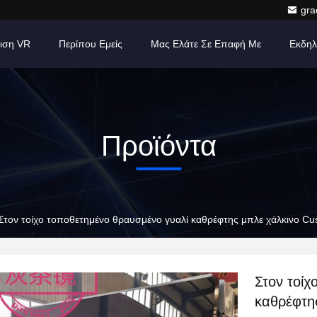
gr
ιση VR
Περίπου Εμείς
Μας Ελάτε Σε Επαφή Με
Εκδηλ
Προϊόντα
Στον τοίχο τοποθετημένο θραυσμένο γυαλί καθρέφτης μπλε χάλκινο Cu
Στον τοίχ
καθρέφτη