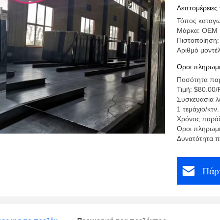
Λεπτομέρειες 
Τόπος καταγω
Μάρκα: OEM
Πιστοποίηση:
Αριθμό μοντέ
Όροι πληρωμή
Ποσότητα παρ
Τιμή: $80.00/
Συσκευασία λ
1 τεμάχιο/κτν.
Χρόνος παράδ
Όροι πληρωμή
Δυνατότητα π
Πάρτ