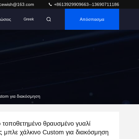
acewish@163.com
+8613929909663--13690711186
ώσεις
Απόσπασμα
Greek
stom για διακόσμηση
ο τοποθετημένο θραυσμένο γυαλί
ς μπλε χάλκινο Custom για διακόσμηση