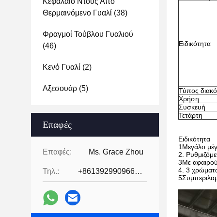
Κεφάλαιο Ντους Από
Θερμαινόμενο Γυαλί
(38)
Φραγμοί Τούβλου Γυαλιού
Ειδικότητα
(46)
Κενό Γυαλί
(2)
Αξεσουάρ
(5)
Τύπος διακ
Χρήση
Συσκευή
Τετάρτη
Επαφές
Ειδικότητα
1Μεγάλο μέγ
Επαφές:
Ms. Grace Zhou
2. Ρυθμιζόμ
3Με αφαιρούμ
4. 3 χρώματ
Τηλ.:
+8613929909663--13690711186
5Συμπεριλαμ