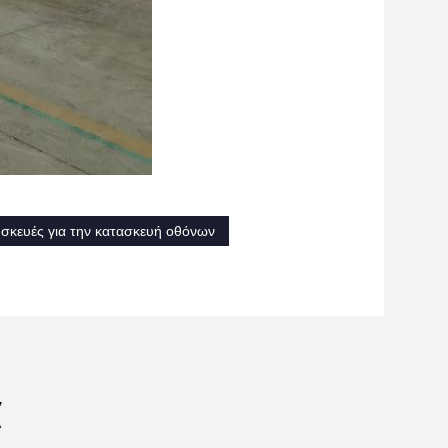
υσκευές για την κατασκευή οθόνων
α