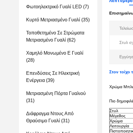
Λεπτομέρει
Φωτοηλεκτρικό Γυαλί LED
(7)
Επισημαίν
Κυρτό Μετριασμένο Γυαλί
(35)
Τελείωσ
Τοποθετημένο Σε Στρώματα
Μετριασμένο Γυαλί
(62)
Στυλ σ
Χαμηλό Μονωμένο Ε Γυαλί
Εγγύησ
(28)
Στον τοίχο
Επενδύσεις Σε Ηλεκτρική
Ενέργεια
(39)
Χρώμα Μπλε 
Μετριασμένη Πόρτα Γυαλιού
(31)
Πιο δημοφιλ
Στυλ
Διάφραγμα Ντους Από
Μέγεθος
Θραύσιμο Γυαλί
(31)
Χρώμα
Λειτουργία
Πιστοποιητι