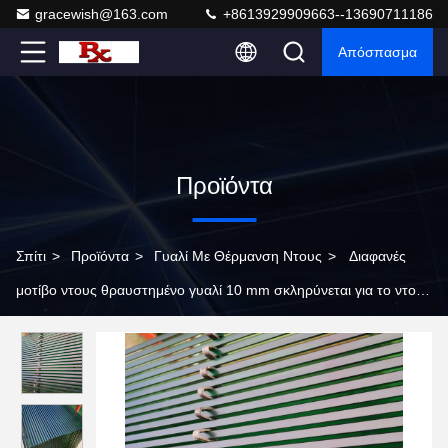
gracewish@163.com
+8613929909663--13690711186
Απόσπασμα
Προϊόντα
Σπίτι
>
Προϊόντα
>
Γυαλί Με Θέρμανση Ντους
>
Διαφανές
μοτίβο ντους θραυστημένο γυαλί 10 mm σκληρύνεται για το ντους
περίβλημα