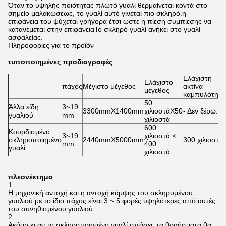
Όταν το υψηλής ποιότητας πλωτό γυαλί θερμαίνεται κοντά στο
σημείο μαλακώσεως, το γυαλί αυτό γίνεται πιο σκληρό.η
επιφάνεια του ψύχεται γρήγορα έτσι ώστε η πίεση συμπίεσης να
κατανέμεται στην επιφάνειαΤο σκληρό γυαλί ανήκει στο γυαλί
ασφαλείας.
Πληροφορίες για το προϊόν
τυποποιημένες προδιαγραφές
Ελάχιστη
Ελάχιστο
πάχος
Μέγιστο μέγεθος
ακτίνα
μέγεθος
καμπυλότητα
50
Άλλα είδη
3~19
3300mmX1400mm
χιλιοστάX50
- Δεν ξέρω.
γυαλιού
mm
χιλιοστά
600
Κουρδισμένο
3~19
χιλιοστά ×
σκληροποιημένο
2440mmX5000mm
300 χιλιοστά
mm
400
γυαλί
χιλιοστά
πλεονέκτημα
1
Η μηχανική αντοχή και η αντοχή κάμψης του σκληρυμένου
γυαλιού με το ίδιο πάχος είναι 3 ~ 5 φορές υψηλότερες από αυτές
του συνηθισμένου γυαλιού.
2
Ακόμη κι αν το σκληροποιημένο γυαλί σπάσει, τα θραύσματα θα