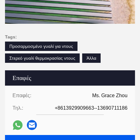
Tags:
Προσαρμοσμένο γυαλί για ντους
Στερεό γυαλί θερμοκρασίας ντους
Άλλα
Επαφές
Επαφές:
Ms. Grace Zhou
Τηλ.:
+8613929909663--13690711186