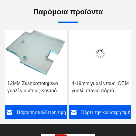
Παρόμοια προϊόντα
12MM Σκληροποιημένο
4-19mm γυαλί ντους, OEM
γυαλί για ντους Χοντρό
γυαλί μπάνιο πόρτα
γυαλί
υψηλής αντοχής
ή
Πάρτε την καλύτερη τιμή
Πάρτε την καλύτερη τιμή