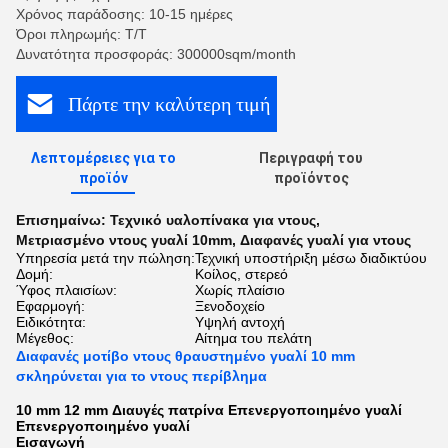
Χρόνος παράδοσης: 10-15 ημέρες
Όροι πληρωμής: Τ/Τ
Δυνατότητα προσφοράς: 300000sqm/month
Πάρτε την καλύτερη τιμή
Λεπτομέρειες για το
Περιγραφή του
προϊόν
προϊόντος
Επισημαίνω:
Τεχνικό υαλοπίνακα για ντους
,
Μετριασμένο ντους γυαλί 10mm
,
Διαφανές γυαλί για ντους
Υπηρεσία μετά την πώληση:
Τεχνική υποστήριξη μέσω διαδικτύου
Δομή:
Κοίλος, στερεό
Ύφος πλαισίων:
Χωρίς πλαίσιο
Εφαρμογή:
Ξενοδοχείο
Ειδικότητα:
Υψηλή αντοχή
Μέγεθος:
Αίτημα του πελάτη
Διαφανές μοτίβο ντους θραυστημένο γυαλί 10 mm
σκληρύνεται για το ντους περίβλημα
10 mm 12 mm Διαυγές πατρίνα Επενεργοποιημένο γυαλί
Επενεργοποιημένο γυαλί
Εισαγωγή