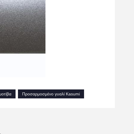
μοτίβα
Προσαρμοσμένο γυαλί Kasumi