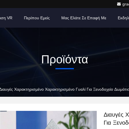
gr
ιση VR
Περίπου Εμείς
Μας Ελάτε Σε Επαφή Με
Εκδηλ
Προϊόντα
Διαυγές Χαρακτηρισμένο Χαρακτηρισμένο Γυαλί Για Ξενοδοχείο Δωμάτι
Διαυγές 
Για Ξενοδ