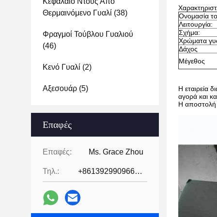
Κεφάλαιο Ντους Από
Χαρακτηριστ
Θερμαινόμενο Γυαλί
(38)
Ονομασία το
Λειτουργία:
Σχήμα:
Φραγμοί Τούβλου Γυαλιού
Χρώματα γυ
(46)
Δάχος
Μέγεθος
Κενό Γυαλί
(2)
Αξεσουάρ
(5)
Η εταιρεία 
αγορά και κ
Η αποστολή 
Επαφές
Επαφές:
Ms. Grace Zhou
Τηλ.:
+8613929909663--13690711186