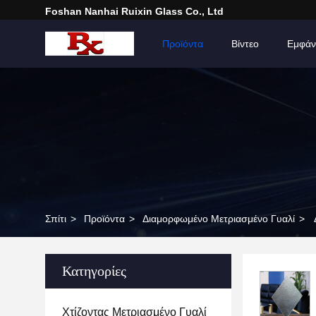
Foshan Nanhai Ruixin Glass Co., Ltd
Σπίτι
Προϊόντα
Βίντεο
Εμφάν
Σπίτι
>
Προϊόντα
>
Διαμορφωμένο Μετριασμένο Γυαλί
>
Κατηγορίες
Χτίζοντας Μετριασμένο Γυαλί