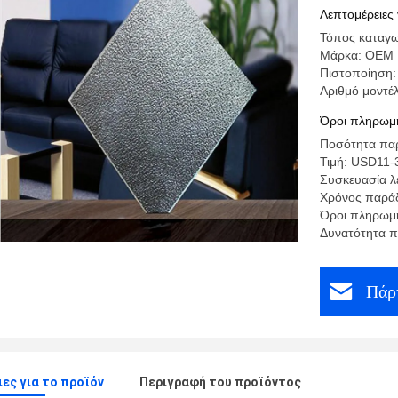
Λεπτομέρειες 
Τόπος καταγω
Μάρκα: OEM
Πιστοποίηση:
Αριθμό μοντέλ
Όροι πληρωμή
Ποσότητα παρ
Τιμή: USD11-
Συσκευασία λε
Χρόνος παράδ
Όροι πληρωμή
Δυνατότητα 
Πάρτ
ες για το προϊόν
Περιγραφή του προϊόντος