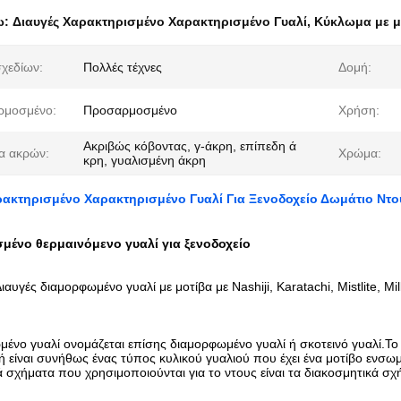
ω:
Διαυγές Χαρακτηρισμένο Χαρακτηρισμένο Γυαλί
,
Κύκλωμα με μ
χεδίων:
Πολλές τέχνες
Δομή:
ρμοσμένο:
Προσαρμοσμένο
Χρήση:
Ακριβώς κόβοντας, γ-άκρη, επίπεδη ά
α ακρών:
Χρώμα:
κρη, γυαλισμένη άκρη
ρακτηρισμένο Χαρακτηρισμένο Γυαλί Για Ξενοδοχείο Δωμάτιο Ντο
ένο θερμαινόμενο γυαλί για ξενοδοχείο
γές διαμορφωμένο γυαλί με μοτίβα με Nashiji, Karatachi, Mistlite, Mi
μένο γυαλί ονομάζεται επίσης διαμορφωμένο γυαλί ή σκοτεινό γυαλί.Το
ή είναι συνήθως ένας τύπος κυλικού γυαλιού που έχει ένα μοτίβο ενσω
 σχήματα που χρησιμοποιούνται για το ντους είναι τα διακοσμητικά σχ