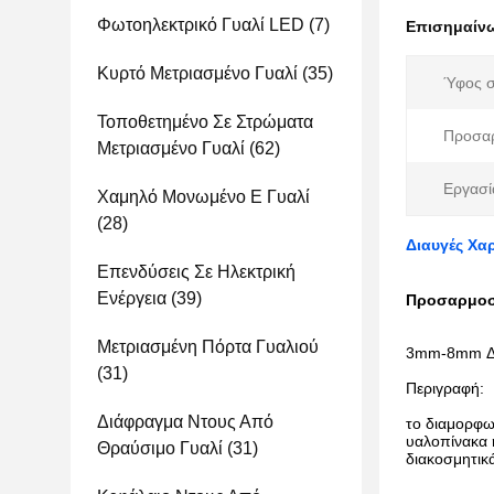
Φωτοηλεκτρικό Γυαλί LED
(7)
Επισημαίν
Κυρτό Μετριασμένο Γυαλί
(35)
Ύφος σ
Τοποθετημένο Σε Στρώματα
Προσα
Μετριασμένο Γυαλί
(62)
Εργασί
Χαμηλό Μονωμένο Ε Γυαλί
(28)
Διαυγές Χα
Επενδύσεις Σε Ηλεκτρική
Ενέργεια
(39)
Προσαρμοσμ
Μετριασμένη Πόρτα Γυαλιού
3mm-8mm Διαυ
(31)
Περιγραφή:
Διάφραγμα Ντους Από
το διαμορφω
υαλοπίνακα 
Θραύσιμο Γυαλί
(31)
διακοσμητικά