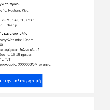
για το προϊόν
γής: Foshan, Κίνα
 SGCC, SAI, CE, CCC
ου: Nashiji
ς και αποστολής
αγγελίας min: 10sqm
30
πτομέρειες: ξύλινο κλουβί
οσης: 10-15 ημέρες
ς: Τ/Τ
προσφοράς: 300000SQM το μήνα
ε την καλύτερη τιμή