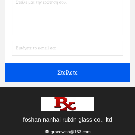
Στείλετε
foshan nanhai ruixin glass co., ltd
gracewish@163.com