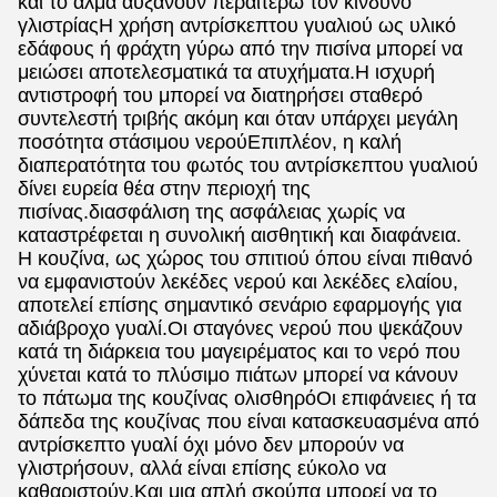
και το άλμα αυξάνουν περαιτέρω τον κίνδυνο
γλιστρίαςΗ χρήση αντρίσκεπτου γυαλιού ως υλικό
εδάφους ή φράχτη γύρω από την πισίνα μπορεί να
μειώσει αποτελεσματικά τα ατυχήματα.Η ισχυρή
αντιστροφή του μπορεί να διατηρήσει σταθερό
συντελεστή τριβής ακόμη και όταν υπάρχει μεγάλη
ποσότητα στάσιμου νερούΕπιπλέον, η καλή
διαπερατότητα του φωτός του αντρίσκεπτου γυαλιού
δίνει ευρεία θέα στην περιοχή της
πισίνας.διασφάλιση της ασφάλειας χωρίς να
καταστρέφεται η συνολική αισθητική και διαφάνεια.
Η κουζίνα, ως χώρος του σπιτιού όπου είναι πιθανό
να εμφανιστούν λεκέδες νερού και λεκέδες ελαίου,
αποτελεί επίσης σημαντικό σενάριο εφαρμογής για
αδιάβροχο γυαλί.Οι σταγόνες νερού που ψεκάζουν
κατά τη διάρκεια του μαγειρέματος και το νερό που
χύνεται κατά το πλύσιμο πιάτων μπορεί να κάνουν
το πάτωμα της κουζίνας ολισθηρόΟι επιφάνειες ή τα
δάπεδα της κουζίνας που είναι κατασκευασμένα από
αντρίσκεπτο γυαλί όχι μόνο δεν μπορούν να
γλιστρήσουν, αλλά είναι επίσης εύκολο να
καθαριστούν.Και μια απλή σκούπα μπορεί να το