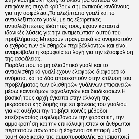
Στην καθημερινή ζωή, τα ολισθηρά δάπεδα και
επιφάνειες συχνά κρύβουν σημαντικούς κινδύνους
για την ασφάλεια.,Το αλεξίπτωτο γυαλί και το
αντιαλεξίπτωτο γυαλί, με τις εξαιρετικές
αντιαλεξίπτωτες ιδιότητές τους, έχουν καταστεί
ιδανικές λύσεις για την αντιμετώπιση αυτού του
προβλήματος.Μπορούν πραγματικά να ονομαστούν
ο εχθρός των ολισθηρών περιβάλλοντων και είναι
αναμφίβολα η κορυφαία επιλογή για την εξασφάλιση
της ασφάλειας.
Παρόλο που το μη ολισθητικό γυαλί και το
αντιολισθητικό γυαλί έχουν ελαφρώς διαφορετικά
ονόματα, και τα δύο αποσκοπούν στην επίλυση του
προβλήματος των ολισθηρών γυάλινων επιφανειών
μέσω καινοτόμων τεχνολογιών και διαδικασιών.Η
βασική τους αρχή έγκειται στην αλλαγή της
μικροσκοπικής δομής της επιφάνειας του γυαλιού
για να αυξήσει την τριβήΟι κοινές μέθοδοι
επεξεργασίας περιλαμβάνουν την χαρακτική, την
αμμοκροτήση και την επικάλυψη.Όταν οι άνθρωποι
περπατούν πάνω του ή έρχονται σε επαφή μαζί
τουΗ διαδικασία της αμμοπυροβολής χρησιμοποιεί