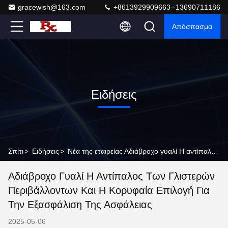
gracewish@163.com
+8613929909663--13690711186
Απόσπασμα
Ειδήσεις
Σπίτι
>
Ειδήσεις
>
Νέα της εταιρείας Αδιάβροχο γυαλί Η αντίπαλος των γλιστερών περιβάλλοντων και η κορυφαία επιλογή για την εξασφάλιση της ασφάλειας
Αδιάβροχο Γυαλί Η Αντίπαλος Των Γλιστερών
Περιβάλλοντων Και Η Κορυφαία Επιλογή Για
Την Εξασφάλιση Της Ασφάλειας
2025-05-06