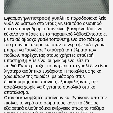
Εφαρμογή
Αντιστροφή γυαλί
Ι
Το παραδοσιακό λείο
γυάλινο δάπεδο στα ντους γίνεται τόσο ολισθηρό
όσο ένα παγοδρόμιο όταν είναι βρεγμένο.Και είναι
εύκολο να πέσεις με το παραμικρό λάθοςΕντούτοις,
με το αδιάβροχο γυαλί τοποθετημένο στο πάτωμα
του μπάνιου, ακόμη και όταν το νερό ψεκάζει γύρω,
μπορεί να "συνδέσει" σταθερά τα πέλματα των
ποδιών, παρέχοντας στους χρήστες σταθερή
υποστήριξη.Είτε είναι οι ηλικιωμένοι είτε τα
παιδιά.Εν τω μεταξύ, το αντρίσκεπτο γυαλί δεν είναι
λιγότερο αισθητικά ευχάριστο.Η ποικιλία υφής και
χρωμάτων της ταιριάζει με διάφορα στυλ
διακόσμησης του μπάνιου, εξασφαλίζοντας την
ασφάλεια χωρίς να θίγεται το συνολικό οπτικό
αποτέλεσμα.
Όταν οι κολυμβητές μπαίνουν και βγαίνουν από την
πισίνα, το νερό στο σώμα τους κάνει το έδαφος
εξαιρετικά ολισθηρό.και ενέργειες όπως το τρέξιμο