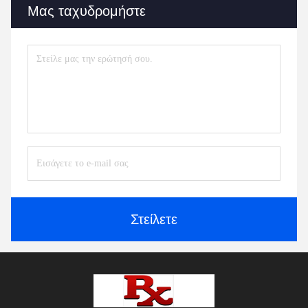
Μας ταχυδρομήστε
Στείλετε