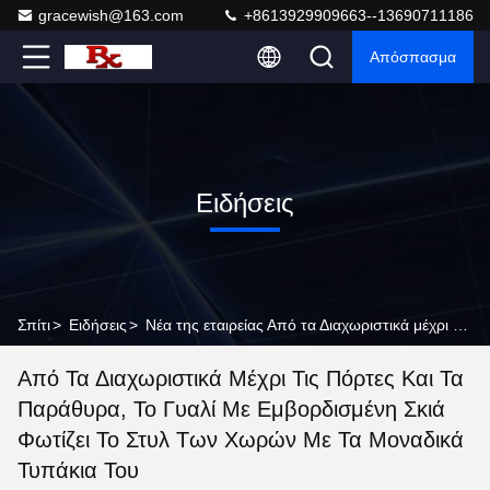
gracewish@163.com
+8613929909663--13690711186
Απόσπασμα
Ειδήσεις
Σπίτι
>
Ειδήσεις
>
Νέα της εταιρείας Από τα Διαχωριστικά μέχρι τις Πόρτες και τα Παράθυρα, το Γυαλί με Εμβορδισμένη Σκιά φωτίζει το Στυλ των Χωρών με τα Μοναδικά Τυπάκια του
Από Τα Διαχωριστικά Μέχρι Τις Πόρτες Και Τα
Παράθυρα, Το Γυαλί Με Εμβορδισμένη Σκιά
Φωτίζει Το Στυλ Των Χωρών Με Τα Μοναδικά
Τυπάκια Του