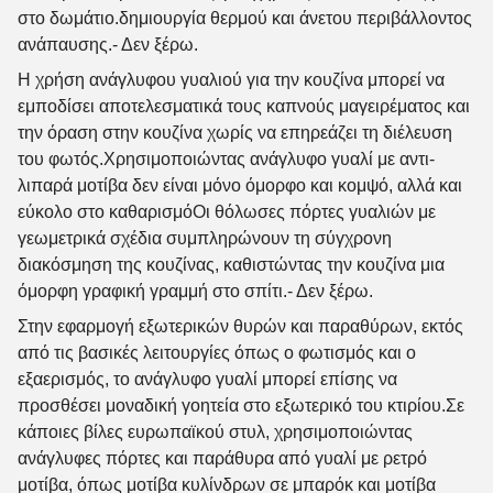
στο δωμάτιο.δημιουργία θερμού και άνετου περιβάλλοντος
ανάπαυσης.
- Δεν ξέρω.
Η χρήση ανάγλυφου γυαλιού για την κουζίνα μπορεί να
εμποδίσει αποτελεσματικά τους καπνούς μαγειρέματος και
την όραση στην κουζίνα χωρίς να επηρεάζει τη διέλευση
του φωτός.Χρησιμοποιώντας ανάγλυφο γυαλί με αντι-
λιπαρά μοτίβα δεν είναι μόνο όμορφο και κομψό, αλλά και
εύκολο στο καθαρισμόΟι θόλωσες πόρτες γυαλιών με
γεωμετρικά σχέδια συμπληρώνουν τη σύγχρονη
διακόσμηση της κουζίνας, καθιστώντας την κουζίνα μια
όμορφη γραφική γραμμή στο σπίτι.
- Δεν ξέρω.
Στην εφαρμογή εξωτερικών θυρών και παραθύρων, εκτός
από τις βασικές λειτουργίες όπως ο φωτισμός και ο
εξαερισμός, το ανάγλυφο γυαλί μπορεί επίσης να
προσθέσει μοναδική γοητεία στο εξωτερικό του κτιρίου.Σε
κάποιες βίλες ευρωπαϊκού στυλ, χρησιμοποιώντας
ανάγλυφες πόρτες και παράθυρα από γυαλί με ρετρό
μοτίβα, όπως μοτίβα κυλίνδρων σε μπαρόκ και μοτίβα