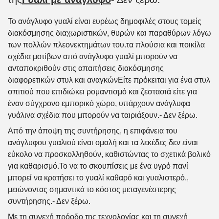
Το ανάγλυφο γυαλί είναι ευρέως δημοφιλές στους τομείς
διακόσμησης διαχωριστικών, θυρών και παραθύρων λόγω
των πολλών πλεονεκτημάτων του.τα πλούσια και ποικίλα
σχέδια μοτίβων από ανάγλυφο γυαλί μπορούν να
ανταποκριθούν στις απαιτήσεις διακόσμησης
διαφορετικών στυλ και αναγκώνΕίτε πρόκειται για ένα στυλ
σπιτιού που επιδιώκει ρομαντισμό και ζεστασιά είτε για
έναν σύγχρονο εμπορικό χώρο, υπάρχουν ανάγλυφα
γυάλινα σχέδια που μπορούν να ταιριάξουν.
- Δεν ξέρω.
Από την άποψη της συντήρησης, η επιφάνεια του
ανάγλυφου γυαλιού είναι ομαλή και τα λεκέδες δεν είναι
εύκολο να προσκολληθούν, καθιστώντας το σχετικά βολικό
για καθαρισμό.Το να το σκουπίσεις με ένα υγρό πανί
μπορεί να κρατήσει το γυαλί καθαρό και γυαλιστερό.,
μειώνοντας σημαντικά το κόστος μεταγενέστερης
συντήρησης.
- Δεν ξέρω.
Με τη συνεχή πρόοδο της τεχνολογίας και τη συνεχή